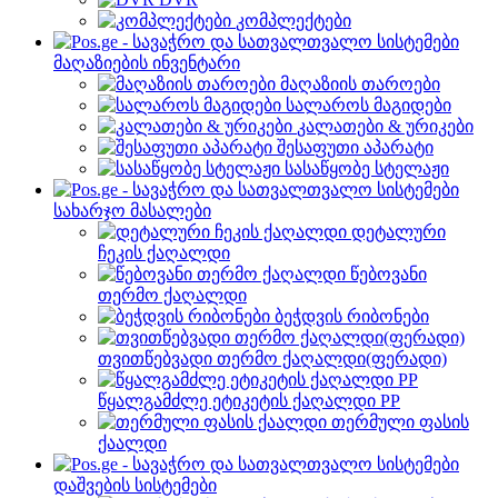
კომპლექტები
მაღაზიების ინვენტარი
მაღაზიის თაროები
სალაროს მაგიდები
კალათები & ურიკები
შესაფუთი აპარატი
სასაწყობე სტელაჟი
სახარჯო მასალები
დეტალური
ჩეკის ქაღალდი
წებოვანი
თერმო ქაღალდი
ბეჭდვის რიბონები
თვითწებვადი თერმო ქაღალდი(ფერადი)
წყალგამძლე ეტიკეტის ქაღალდი PP
თერმული ფასის
ქაალდი
დაშვების სისტემები