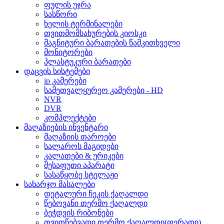
ფულის უჯრა
სასწორი
ხელის ტერმინალები
თვითმომსახურების კიოსკი
მაგნიტური ბარათების წამკითხველი
მონიტორები
პლასტუკური ბარათები
დაცვის სისტემები
ip კამერები
სამეთვალყურეო კამერები - HD
NVR
DVR
კომპლექტები
მაღაზიების ინვენტარი
მაღაზიის თაროები
სალაროს მაგიდები
კალათები & ურიკები
შესაფუთი აპარატი
სასაწყობე სტელაჟი
სახარჯო მასალები
დეტალური ჩეკის ქაღალდი
წებოვანი თერმო ქაღალდი
ბეჭდვის რიბონები
თვითწებვადი თერმო ქაღალდი(ფერადი)