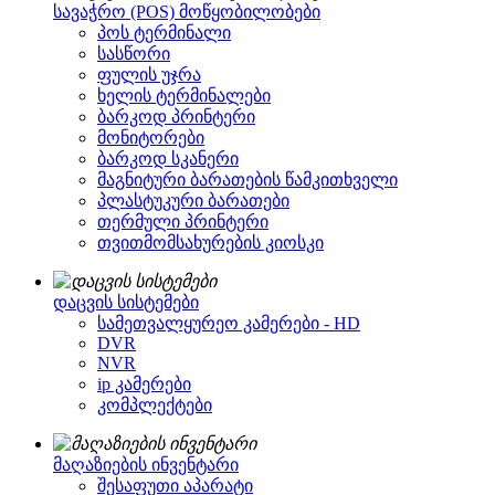
სავაჭრო (POS) მოწყობილობები
პოს ტერმინალი
სასწორი
ფულის უჯრა
ხელის ტერმინალები
ბარკოდ პრინტერი
მონიტორები
ბარკოდ სკანერი
მაგნიტური ბარათების წამკითხველი
პლასტუკური ბარათები
თერმული პრინტერი
თვითმომსახურების კიოსკი
დაცვის სისტემები
სამეთვალყურეო კამერები - HD
DVR
NVR
ip კამერები
კომპლექტები
მაღაზიების ინვენტარი
შესაფუთი აპარატი