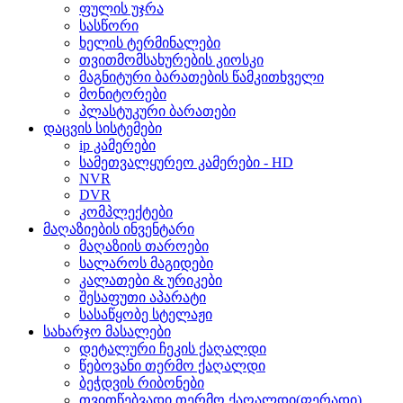
ფულის უჯრა
სასწორი
ხელის ტერმინალები
თვითმომსახურების კიოსკი
მაგნიტური ბარათების წამკითხველი
მონიტორები
პლასტუკური ბარათები
დაცვის სისტემები
ip კამერები
სამეთვალყურეო კამერები - HD
NVR
DVR
კომპლექტები
მაღაზიების ინვენტარი
მაღაზიის თაროები
სალაროს მაგიდები
კალათები & ურიკები
შესაფუთი აპარატი
სასაწყობე სტელაჟი
სახარჯო მასალები
დეტალური ჩეკის ქაღალდი
წებოვანი თერმო ქაღალდი
ბეჭდვის რიბონები
თვითწებვადი თერმო ქაღალდი(ფერადი)