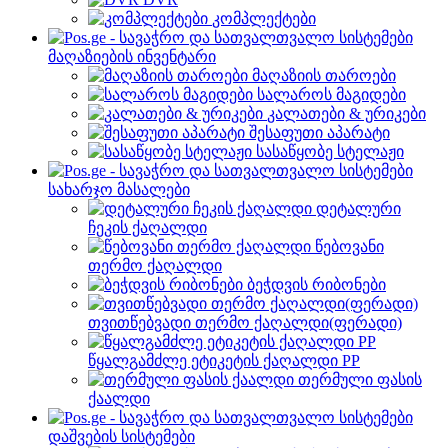
კომპლექტები
მაღაზიების ინვენტარი
მაღაზიის თაროები
სალაროს მაგიდები
კალათები & ურიკები
შესაფუთი აპარატი
სასაწყობე სტელაჟი
სახარჯო მასალები
დეტალური
ჩეკის ქაღალდი
წებოვანი
თერმო ქაღალდი
ბეჭდვის რიბონები
თვითწებვადი თერმო ქაღალდი(ფერადი)
წყალგამძლე ეტიკეტის ქაღალდი PP
თერმული ფასის
ქაალდი
დაშვების სისტემები