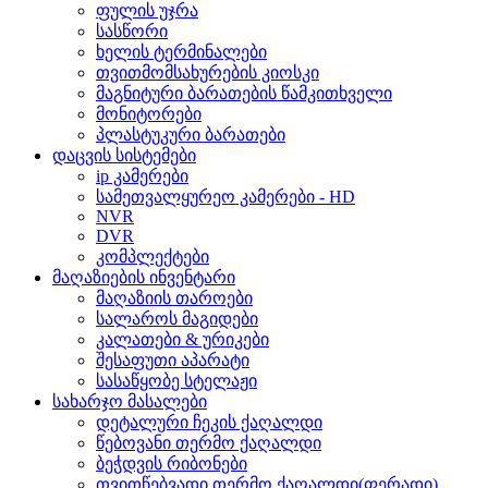
ფულის უჯრა
სასწორი
ხელის ტერმინალები
თვითმომსახურების კიოსკი
მაგნიტური ბარათების წამკითხველი
მონიტორები
პლასტუკური ბარათები
დაცვის სისტემები
ip კამერები
სამეთვალყურეო კამერები - HD
NVR
DVR
კომპლექტები
მაღაზიების ინვენტარი
მაღაზიის თაროები
სალაროს მაგიდები
კალათები & ურიკები
შესაფუთი აპარატი
სასაწყობე სტელაჟი
სახარჯო მასალები
დეტალური ჩეკის ქაღალდი
წებოვანი თერმო ქაღალდი
ბეჭდვის რიბონები
თვითწებვადი თერმო ქაღალდი(ფერადი)