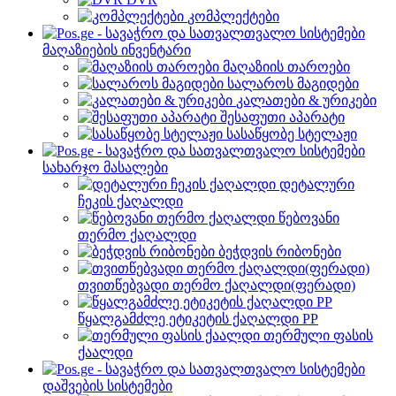
კომპლექტები
მაღაზიების ინვენტარი
მაღაზიის თაროები
სალაროს მაგიდები
კალათები & ურიკები
შესაფუთი აპარატი
სასაწყობე სტელაჟი
სახარჯო მასალები
დეტალური
ჩეკის ქაღალდი
წებოვანი
თერმო ქაღალდი
ბეჭდვის რიბონები
თვითწებვადი თერმო ქაღალდი(ფერადი)
წყალგამძლე ეტიკეტის ქაღალდი PP
თერმული ფასის
ქაალდი
დაშვების სისტემები