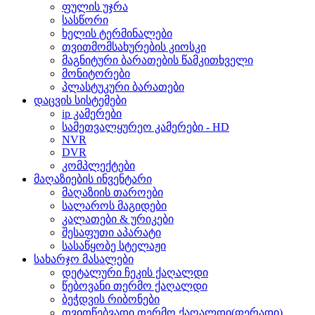
ფულის უჯრა
სასწორი
ხელის ტერმინალები
თვითმომსახურების კიოსკი
მაგნიტური ბარათების წამკითხველი
მონიტორები
პლასტუკური ბარათები
დაცვის სისტემები
ip კამერები
სამეთვალყურეო კამერები - HD
NVR
DVR
კომპლექტები
მაღაზიების ინვენტარი
მაღაზიის თაროები
სალაროს მაგიდები
კალათები & ურიკები
შესაფუთი აპარატი
სასაწყობე სტელაჟი
სახარჯო მასალები
დეტალური ჩეკის ქაღალდი
წებოვანი თერმო ქაღალდი
ბეჭდვის რიბონები
თვითწებვადი თერმო ქაღალდი(ფერადი)