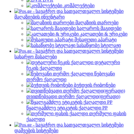
კომპლექტები
მაღაზიების ინვენტარი
მაღაზიის თაროები
სალაროს მაგიდები
კალათები & ურიკები
შესაფუთი აპარატი
სასაწყობე სტელაჟი
სახარჯო მასალები
დეტალური
ჩეკის ქაღალდი
წებოვანი
თერმო ქაღალდი
ბეჭდვის რიბონები
თვითწებვადი თერმო ქაღალდი(ფერადი)
წყალგამძლე ეტიკეტის ქაღალდი PP
თერმული ფასის
ქაალდი
დაშვების სისტემები