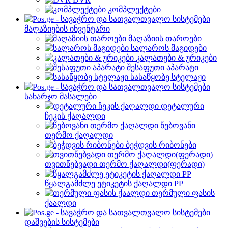
კომპლექტები
მაღაზიების ინვენტარი
მაღაზიის თაროები
სალაროს მაგიდები
კალათები & ურიკები
შესაფუთი აპარატი
სასაწყობე სტელაჟი
სახარჯო მასალები
დეტალური
ჩეკის ქაღალდი
წებოვანი
თერმო ქაღალდი
ბეჭდვის რიბონები
თვითწებვადი თერმო ქაღალდი(ფერადი)
წყალგამძლე ეტიკეტის ქაღალდი PP
თერმული ფასის
ქაალდი
დაშვების სისტემები