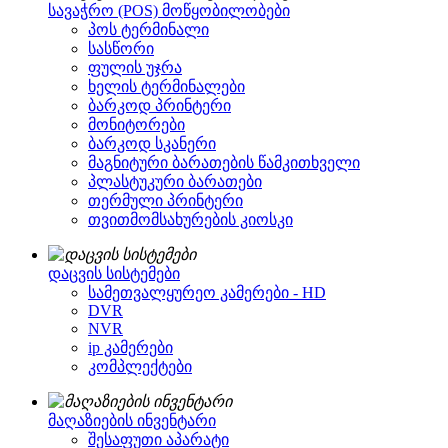
სავაჭრო (POS) მოწყობილობები
პოს ტერმინალი
სასწორი
ფულის უჯრა
ხელის ტერმინალები
ბარკოდ პრინტერი
მონიტორები
ბარკოდ სკანერი
მაგნიტური ბარათების წამკითხველი
პლასტუკური ბარათები
თერმული პრინტერი
თვითმომსახურების კიოსკი
დაცვის სისტემები
სამეთვალყურეო კამერები - HD
DVR
NVR
ip კამერები
კომპლექტები
მაღაზიების ინვენტარი
შესაფუთი აპარატი