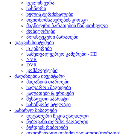
ფულის უჯრა
სასწორი
ხელის ტერმინალები
თვითმომსახურების კიოსკი
მაგნიტური ბარათების წამკითხველი
მონიტორები
პლასტუკური ბარათები
დაცვის სისტემები
ip კამერები
სამეთვალყურეო კამერები - HD
NVR
DVR
კომპლექტები
მაღაზიების ინვენტარი
მაღაზიის თაროები
სალაროს მაგიდები
კალათები & ურიკები
შესაფუთი აპარატი
სასაწყობე სტელაჟი
სახარჯო მასალები
დეტალური ჩეკის ქაღალდი
წებოვანი თერმო ქაღალდი
ბეჭდვის რიბონები
თვითწებვადი თერმო ქაღალდი(ფერადი)