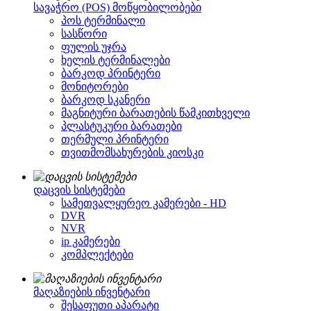
სავაჭრო (POS) მოწყობილობები
პოს ტერმინალი
სასწორი
ფულის უჯრა
ხელის ტერმინალები
ბარკოდ პრინტერი
მონიტორები
ბარკოდ სკანერი
მაგნიტური ბარათების წამკითხველი
პლასტუკური ბარათები
თერმული პრინტერი
თვითმომსახურების კიოსკი
დაცვის სისტემები
სამეთვალყურეო კამერები - HD
DVR
NVR
ip კამერები
კომპლექტები
მაღაზიების ინვენტარი
შესაფუთი აპარატი