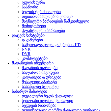
ფულის უჯრა
სასწორი
ხელის ტერმინალები
თვითმომსახურების კიოსკი
მაგნიტური ბარათების წამკითხველი
მონიტორები
პლასტუკური ბარათები
დაცვის სისტემები
ip კამერები
სამეთვალყურეო კამერები - HD
NVR
DVR
კომპლექტები
მაღაზიების ინვენტარი
მაღაზიის თაროები
სალაროს მაგიდები
კალათები & ურიკები
შესაფუთი აპარატი
სასაწყობე სტელაჟი
სახარჯო მასალები
დეტალური ჩეკის ქაღალდი
წებოვანი თერმო ქაღალდი
ბეჭდვის რიბონები
თვითწებვადი თერმო ქაღალდი(ფერადი)