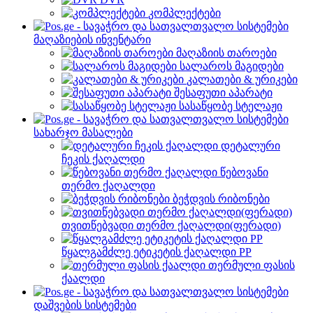
კომპლექტები
მაღაზიების ინვენტარი
მაღაზიის თაროები
სალაროს მაგიდები
კალათები & ურიკები
შესაფუთი აპარატი
სასაწყობე სტელაჟი
სახარჯო მასალები
დეტალური
ჩეკის ქაღალდი
წებოვანი
თერმო ქაღალდი
ბეჭდვის რიბონები
თვითწებვადი თერმო ქაღალდი(ფერადი)
წყალგამძლე ეტიკეტის ქაღალდი PP
თერმული ფასის
ქაალდი
დაშვების სისტემები