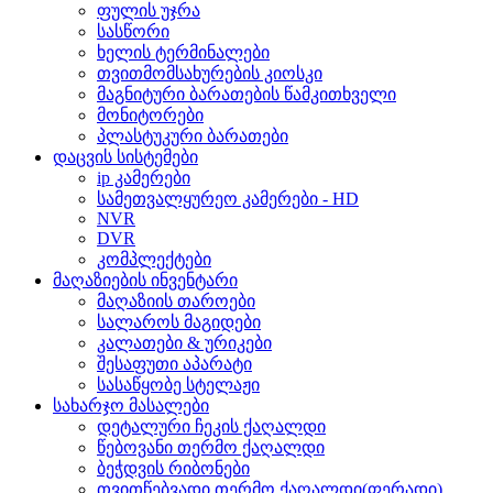
ფულის უჯრა
სასწორი
ხელის ტერმინალები
თვითმომსახურების კიოსკი
მაგნიტური ბარათების წამკითხველი
მონიტორები
პლასტუკური ბარათები
დაცვის სისტემები
ip კამერები
სამეთვალყურეო კამერები - HD
NVR
DVR
კომპლექტები
მაღაზიების ინვენტარი
მაღაზიის თაროები
სალაროს მაგიდები
კალათები & ურიკები
შესაფუთი აპარატი
სასაწყობე სტელაჟი
სახარჯო მასალები
დეტალური ჩეკის ქაღალდი
წებოვანი თერმო ქაღალდი
ბეჭდვის რიბონები
თვითწებვადი თერმო ქაღალდი(ფერადი)