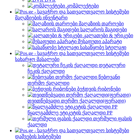
კომპლექტები
მაღაზიების ინვენტარი
მაღაზიის თაროები
სალაროს მაგიდები
კალათები & ურიკები
შესაფუთი აპარატი
სასაწყობე სტელაჟი
სახარჯო მასალები
დეტალური
ჩეკის ქაღალდი
წებოვანი
თერმო ქაღალდი
ბეჭდვის რიბონები
თვითწებვადი თერმო ქაღალდი(ფერადი)
წყალგამძლე ეტიკეტის ქაღალდი PP
თერმული ფასის
ქაალდი
დაშვების სისტემები