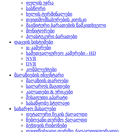
ფულის უჯრა
სასწორი
ხელის ტერმინალები
თვითმომსახურების კიოსკი
მაგნიტური ბარათების წამკითხველი
მონიტორები
პლასტუკური ბარათები
დაცვის სისტემები
ip კამერები
სამეთვალყურეო კამერები - HD
NVR
DVR
კომპლექტები
მაღაზიების ინვენტარი
მაღაზიის თაროები
სალაროს მაგიდები
კალათები & ურიკები
შესაფუთი აპარატი
სასაწყობე სტელაჟი
სახარჯო მასალები
დეტალური ჩეკის ქაღალდი
წებოვანი თერმო ქაღალდი
ბეჭდვის რიბონები
თვითწებვადი თერმო ქაღალდი(ფერადი)