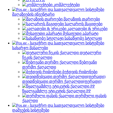
კომპლექტები
მაღაზიების ინვენტარი
მაღაზიის თაროები
სალაროს მაგიდები
კალათები & ურიკები
შესაფუთი აპარატი
სასაწყობე სტელაჟი
სახარჯო მასალები
დეტალური
ჩეკის ქაღალდი
წებოვანი
თერმო ქაღალდი
ბეჭდვის რიბონები
თვითწებვადი თერმო ქაღალდი(ფერადი)
წყალგამძლე ეტიკეტის ქაღალდი PP
თერმული ფასის
ქაალდი
დაშვების სისტემები