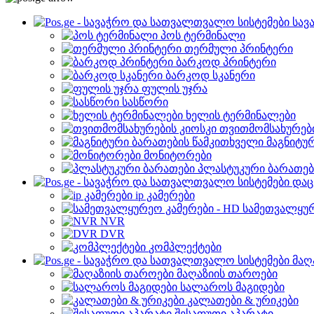
სავ
პოს ტერმინალი
თერმული პრინტერი
ბარკოდ პრინტერი
ბარკოდ სკანერი
ფულის უჯრა
სასწორი
ხელის ტერმინალები
თვითმომსახურები
მაგნიტუ
მონიტორები
პლასტუკური ბარათებ
დაც
ip კამერები
სამეთვალყურ
NVR
DVR
კომპლექტები
მაღ
მაღაზიის თაროები
სალაროს მაგიდები
კალათები & ურიკები
შესაფუთი აპარატი