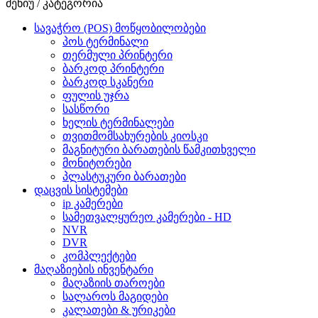
მენიუ / კატეგორია
სავაჭრო (POS) მოწყობილობები
პოს ტერმინალი
თერმული პრინტერი
ბარკოდ პრინტერი
ბარკოდ სკანერი
ფულის უჯრა
სასწორი
ხელის ტერმინალები
თვითმომსახურების კიოსკი
მაგნიტური ბარათების წამკითხველი
მონიტორები
პლასტუკური ბარათები
დაცვის სისტემები
ip კამერები
სამეთვალყურეო კამერები - HD
NVR
DVR
კომპლექტები
მაღაზიების ინვენტარი
მაღაზიის თაროები
სალაროს მაგიდები
კალათები & ურიკები