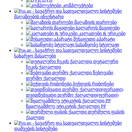
კომპლექტები
მაღაზიების ინვენტარი
მაღაზიის თაროები
სალაროს მაგიდები
კალათები & ურიკები
შესაფუთი აპარატი
სასაწყობე სტელაჟი
სახარჯო მასალები
დეტალური
ჩეკის ქაღალდი
წებოვანი
თერმო ქაღალდი
ბეჭდვის რიბონები
თვითწებვადი თერმო ქაღალდი(ფერადი)
წყალგამძლე ეტიკეტის ქაღალდი PP
თერმული ფასის
ქაალდი
დაშვების სისტემები