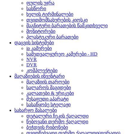
ფულის უჯრა
სასწორი
ხელის ტერმინალები
თვითმომსახურების კიოსკი
მაგნიტური ბარათების წამკითხველი
მონიტორები
პლასტუკური ბარათები
დაცვის სისტემები
ip კამერები
სამეთვალყურეო კამერები - HD
NVR
DVR
კომპლექტები
მაღაზიების ინვენტარი
მაღაზიის თაროები
სალაროს მაგიდები
კალათები & ურიკები
შესაფუთი აპარატი
სასაწყობე სტელაჟი
სახარჯო მასალები
დეტალური ჩეკის ქაღალდი
წებოვანი თერმო ქაღალდი
ბეჭდვის რიბონები
თვითწებვადი თერმო ქაღალდი(ფერადი)