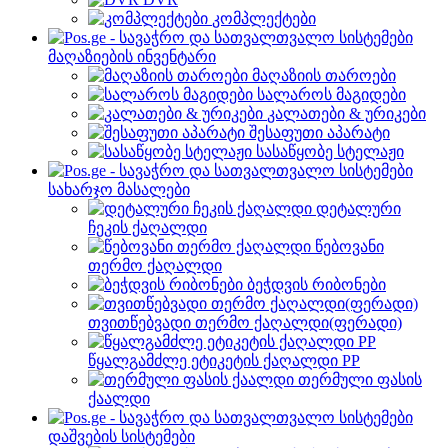
კომპლექტები
მაღაზიების ინვენტარი
მაღაზიის თაროები
სალაროს მაგიდები
კალათები & ურიკები
შესაფუთი აპარატი
სასაწყობე სტელაჟი
სახარჯო მასალები
დეტალური
ჩეკის ქაღალდი
წებოვანი
თერმო ქაღალდი
ბეჭდვის რიბონები
თვითწებვადი თერმო ქაღალდი(ფერადი)
წყალგამძლე ეტიკეტის ქაღალდი PP
თერმული ფასის
ქაალდი
დაშვების სისტემები