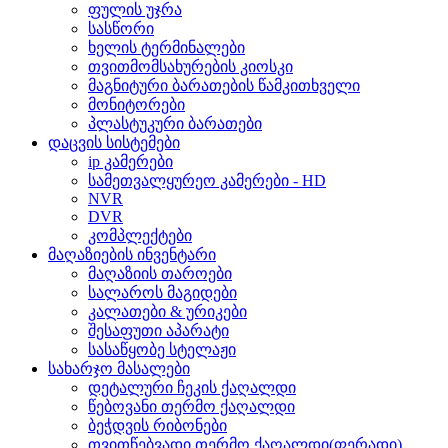
ფულის უჯრა
სასწორი
ხელის ტერმინალები
თვითმომსახურების კიოსკი
მაგნიტური ბარათების წამკითხველი
მონიტორები
პლასტუკური ბარათები
დაცვის სისტემები
ip კამერები
სამეთვალყურეო კამერები - HD
NVR
DVR
კომპლექტები
მაღაზიების ინვენტარი
მაღაზიის თაროები
სალაროს მაგიდები
კალათები & ურიკები
შესაფუთი აპარატი
სასაწყობე სტელაჟი
სახარჯო მასალები
დეტალური ჩეკის ქაღალდი
წებოვანი თერმო ქაღალდი
ბეჭდვის რიბონები
თვითწებვადი თერმო ქაღალდი(ფერადი)