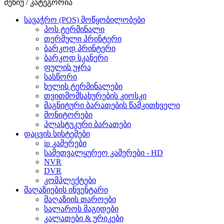
მენიუ / კატეგორია
სავაჭრო (POS) მოწყობილობები
პოს ტერმინალი
თერმული პრინტერი
ბარკოდ პრინტერი
ბარკოდ სკანერი
ფულის უჯრა
სასწორი
ხელის ტერმინალები
თვითმომსახურების კიოსკი
მაგნიტური ბარათების წამკითხველი
მონიტორები
პლასტუკური ბარათები
დაცვის სისტემები
ip კამერები
სამეთვალყურეო კამერები - HD
NVR
DVR
კომპლექტები
მაღაზიების ინვენტარი
მაღაზიის თაროები
სალაროს მაგიდები
კალათები & ურიკები