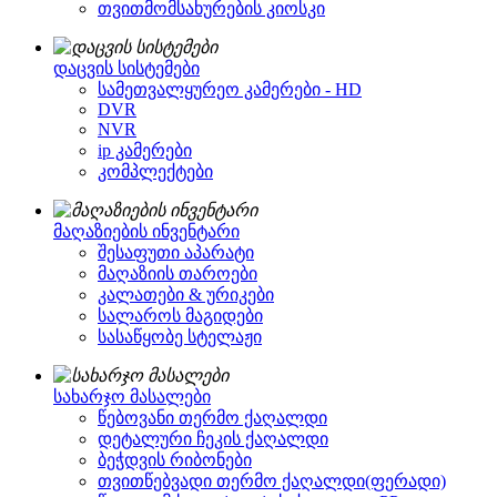
თვითმომსახურების კიოსკი
დაცვის სისტემები
სამეთვალყურეო კამერები - HD
DVR
NVR
ip კამერები
კომპლექტები
მაღაზიების ინვენტარი
შესაფუთი აპარატი
მაღაზიის თაროები
კალათები & ურიკები
სალაროს მაგიდები
სასაწყობე სტელაჟი
სახარჯო მასალები
წებოვანი თერმო ქაღალდი
დეტალური ჩეკის ქაღალდი
ბეჭდვის რიბონები
თვითწებვადი თერმო ქაღალდი(ფერადი)