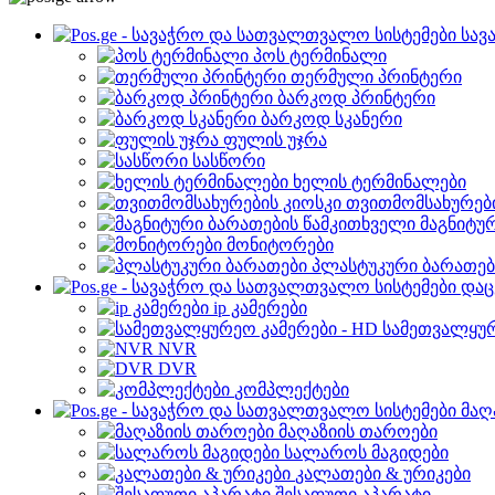
სავ
პოს ტერმინალი
თერმული პრინტერი
ბარკოდ პრინტერი
ბარკოდ სკანერი
ფულის უჯრა
სასწორი
ხელის ტერმინალები
თვითმომსახურები
მაგნიტუ
მონიტორები
პლასტუკური ბარათებ
დაც
ip კამერები
სამეთვალყურ
NVR
DVR
კომპლექტები
მაღ
მაღაზიის თაროები
სალაროს მაგიდები
კალათები & ურიკები
შესაფუთი აპარატი