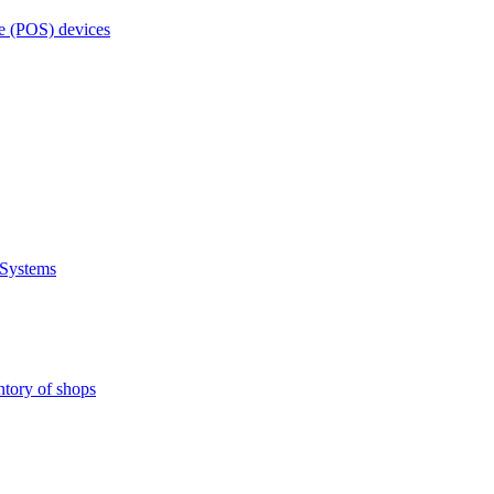
e (POS) devices
 Systems
ntory of shops