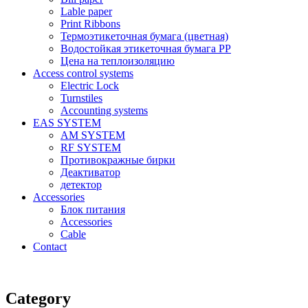
Lable paper
Print Ribbons
Термоэтикеточная бумага (цветная)
Водостойкая этикеточная бумага PP
Цена на теплоизоляцию
Access control systems
Electric Lock
Turnstiles
Accounting systems
EAS SYSTEM
AM SYSTEM
RF SYSTEM
Противокражные бирки
Деактиватор
детектор
Accessories
Блок питания
Accessories
Cable
Contact
Category