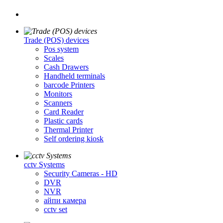
Trade (POS) devices
Pos system
Scales
Cash Drawers
Handheld terminals
barcode Printers
Monitors
Scanners
Card Reader
Plastic cards
Thermal Printer
Self ordering kiosk
cctv Systems
Security Cameras - HD
DVR
NVR
айпи камера
cctv set