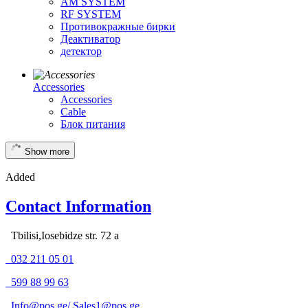
AM SYSTEM
RF SYSTEM
Противокражные бирки
Деактиватор
детектор
Accessories
Accessories
Cable
Блок питания
Show more
Added
Contact Information
Tbilisi,Iosebidze str. 72 a
032 211 05 01
599 88 99 63
Info@pos.ge
/
Sales1@pos.ge