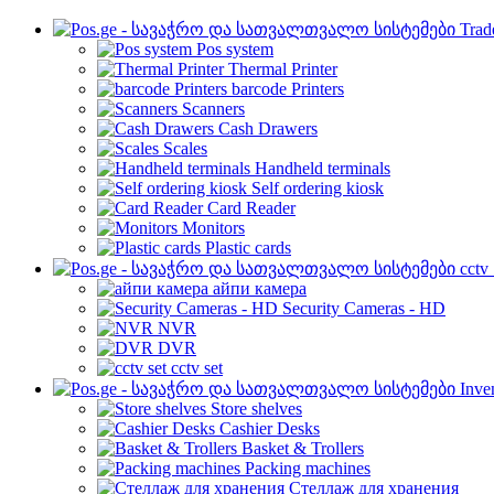
Trad
Pos system
Thermal Printer
barcode Printers
Scanners
Cash Drawers
Scales
Handheld terminals
Self ordering kiosk
Card Reader
Monitors
Plastic cards
cctv
айпи камера
Security Cameras - HD
NVR
DVR
cctv set
Inve
Store shelves
Cashier Desks
Basket & Trollers
Packing machines
Стеллаж для хранения