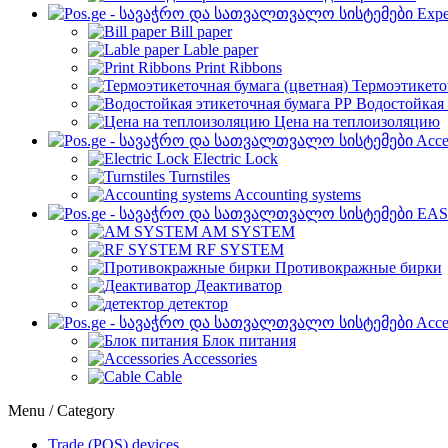
Expe
Bill paper
Lable paper
Print Ribbons
Термоэтикето
Водостойкая 
Цена на теплоизоляцию
Acce
Electric Lock
Turnstiles
Accounting systems
EAS
AM SYSTEM
RF SYSTEM
Противокражные бирки
Деактиватор
детектор
Acce
Блок питания
Accessories
Cable
Menu / Category
Trade (POS) devices