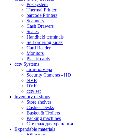
Pos system
Thermal Printer
barcode Printers
Scanners
Cash Drawers
Scales
Handheld terminals
Self ordering kiosk
Card Reader
Monitors
Plastic cards
cctv Systems
айпи камера
Security Cameras - HD
NVR
DVR
cctv set
Inventory of shops
Store shelves
Cashier Desks
Basket & Trollers
Packing machines
Стеллаж для хранения
Expendable materials
Bill paper