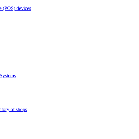
e (POS) devices
 Systems
ntory of shops