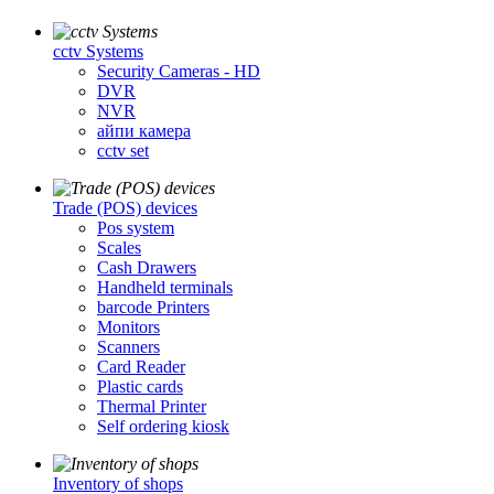
cctv Systems
Security Cameras - HD
DVR
NVR
айпи камера
cctv set
Trade (POS) devices
Pos system
Scales
Cash Drawers
Handheld terminals
barcode Printers
Monitors
Scanners
Card Reader
Plastic cards
Thermal Printer
Self ordering kiosk
Inventory of shops