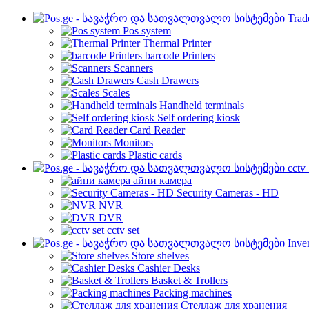
Trad
Pos system
Thermal Printer
barcode Printers
Scanners
Cash Drawers
Scales
Handheld terminals
Self ordering kiosk
Card Reader
Monitors
Plastic cards
cctv
айпи камера
Security Cameras - HD
NVR
DVR
cctv set
Inve
Store shelves
Cashier Desks
Basket & Trollers
Packing machines
Стеллаж для хранения