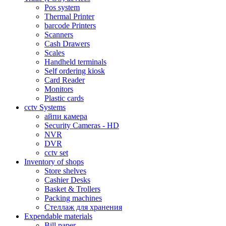
Pos system
Thermal Printer
barcode Printers
Scanners
Cash Drawers
Scales
Handheld terminals
Self ordering kiosk
Card Reader
Monitors
Plastic cards
cctv Systems
айпи камера
Security Cameras - HD
NVR
DVR
cctv set
Inventory of shops
Store shelves
Cashier Desks
Basket & Trollers
Packing machines
Стеллаж для хранения
Expendable materials
Bill paper