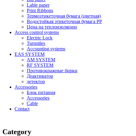
Lable paper
Print Ribbons
Термоэтикеточная бумага (цветная)
Водостойкая этикеточная бумага PP
Цена на теплоизоляцию
Access control systems
Electric Lock
Turnstiles
Accounting systems
EAS SYSTEM
AM SYSTEM
RF SYSTEM
Противокражные бирки
Деактиватор
детектор
Accessories
Блок питания
Accessories
Cable
Contact
Category