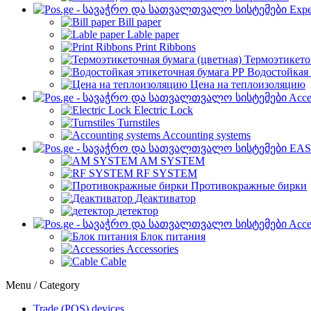
Expe
Bill paper
Lable paper
Print Ribbons
Термоэтикето
Водостойкая 
Цена на теплоизоляцию
Acce
Electric Lock
Turnstiles
Accounting systems
EAS
AM SYSTEM
RF SYSTEM
Противокражные бирки
Деактиватор
детектор
Acce
Блок питания
Accessories
Cable
Menu / Category
Trade (POS) devices