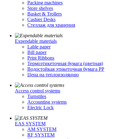
Packing machines
Store shelves
Basket & Trollers
Cashier Desks
Стеллаж для хранения
Expendable materials
Lable paper
Bill paper
Print Ribbons
Термоэтикеточная бумага (цветная)
Водостойкая этикеточная бумага PP
Цена на теплоизоляцию
Access control systems
Turnstiles
Accounting systems
Electric Lock
EAS SYSTEM
AM SYSTEM
RF SYSTEM