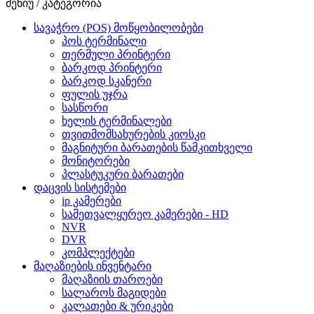
მენიუ / კატეგორია
სავაჭრო (POS) მოწყობილობები
პოს ტერმინალი
თერმული პრინტერი
ბარკოდ პრინტერი
ბარკოდ სკანერი
ფულის უჯრა
სასწორი
ხელის ტერმინალები
თვითმომსახურების კიოსკი
მაგნიტური ბარათების წამკითხველი
მონიტორები
პლასტუკური ბარათები
დაცვის სისტემები
ip კამერები
სამეთვალყურეო კამერები - HD
NVR
DVR
კომპლექტები
მაღაზიების ინვენტარი
მაღაზიის თაროები
სალაროს მაგიდები
კალათები & ურიკები