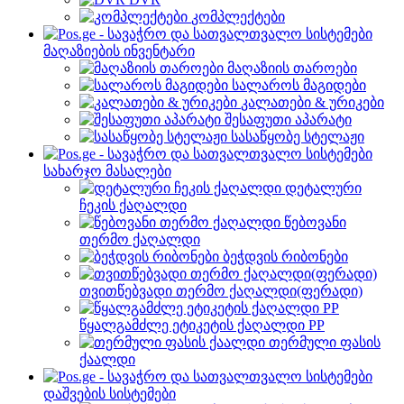
კომპლექტები
მაღაზიების ინვენტარი
მაღაზიის თაროები
სალაროს მაგიდები
კალათები & ურიკები
შესაფუთი აპარატი
სასაწყობე სტელაჟი
სახარჯო მასალები
დეტალური
ჩეკის ქაღალდი
წებოვანი
თერმო ქაღალდი
ბეჭდვის რიბონები
თვითწებვადი თერმო ქაღალდი(ფერადი)
წყალგამძლე ეტიკეტის ქაღალდი PP
თერმული ფასის
ქაალდი
დაშვების სისტემები