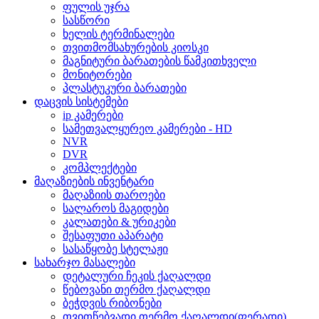
ფულის უჯრა
სასწორი
ხელის ტერმინალები
თვითმომსახურების კიოსკი
მაგნიტური ბარათების წამკითხველი
მონიტორები
პლასტუკური ბარათები
დაცვის სისტემები
ip კამერები
სამეთვალყურეო კამერები - HD
NVR
DVR
კომპლექტები
მაღაზიების ინვენტარი
მაღაზიის თაროები
სალაროს მაგიდები
კალათები & ურიკები
შესაფუთი აპარატი
სასაწყობე სტელაჟი
სახარჯო მასალები
დეტალური ჩეკის ქაღალდი
წებოვანი თერმო ქაღალდი
ბეჭდვის რიბონები
თვითწებვადი თერმო ქაღალდი(ფერადი)