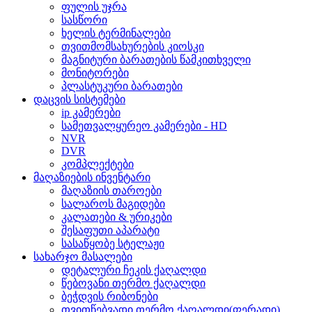
ფულის უჯრა
სასწორი
ხელის ტერმინალები
თვითმომსახურების კიოსკი
მაგნიტური ბარათების წამკითხველი
მონიტორები
პლასტუკური ბარათები
დაცვის სისტემები
ip კამერები
სამეთვალყურეო კამერები - HD
NVR
DVR
კომპლექტები
მაღაზიების ინვენტარი
მაღაზიის თაროები
სალაროს მაგიდები
კალათები & ურიკები
შესაფუთი აპარატი
სასაწყობე სტელაჟი
სახარჯო მასალები
დეტალური ჩეკის ქაღალდი
წებოვანი თერმო ქაღალდი
ბეჭდვის რიბონები
თვითწებვადი თერმო ქაღალდი(ფერადი)