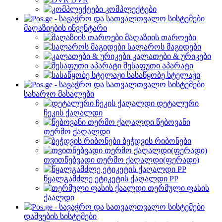
კომპლექტები
მაღაზიების ინვენტარი
მაღაზიის თაროები
სალაროს მაგიდები
კალათები & ურიკები
შესაფუთი აპარატი
სასაწყობე სტელაჟი
სახარჯო მასალები
დეტალური
ჩეკის ქაღალდი
წებოვანი
თერმო ქაღალდი
ბეჭდვის რიბონები
თვითწებვადი თერმო ქაღალდი(ფერადი)
წყალგამძლე ეტიკეტის ქაღალდი PP
თერმული ფასის
ქაალდი
დაშვების სისტემები