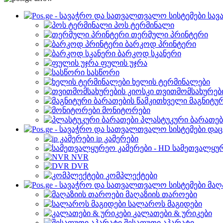
სავ
პოს ტერმინალი
თერმული პრინტერი
ბარკოდ პრინტერი
ბარკოდ სკანერი
ფულის უჯრა
სასწორი
ხელის ტერმინალები
თვითმომსახურები
მაგნიტუ
მონიტორები
პლასტუკური ბარათებ
დაც
ip კამერები
სამეთვალყურ
NVR
DVR
კომპლექტები
მაღ
მაღაზიის თაროები
სალაროს მაგიდები
კალათები & ურიკები
შესაფუთი აპარატი