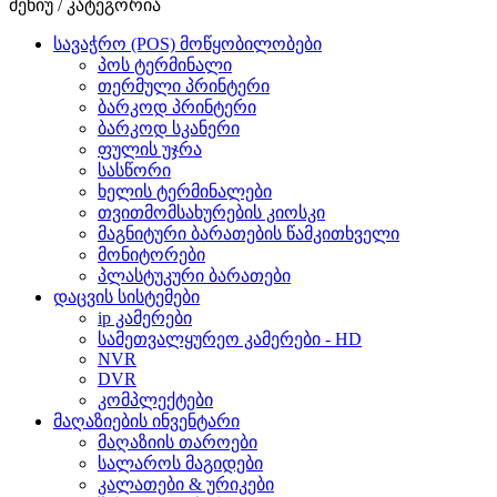
მენიუ / კატეგორია
სავაჭრო (POS) მოწყობილობები
პოს ტერმინალი
თერმული პრინტერი
ბარკოდ პრინტერი
ბარკოდ სკანერი
ფულის უჯრა
სასწორი
ხელის ტერმინალები
თვითმომსახურების კიოსკი
მაგნიტური ბარათების წამკითხველი
მონიტორები
პლასტუკური ბარათები
დაცვის სისტემები
ip კამერები
სამეთვალყურეო კამერები - HD
NVR
DVR
კომპლექტები
მაღაზიების ინვენტარი
მაღაზიის თაროები
სალაროს მაგიდები
კალათები & ურიკები