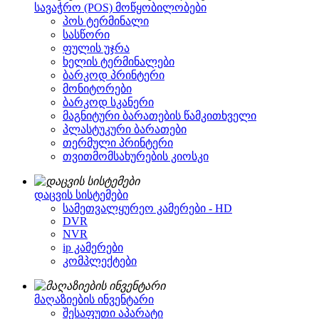
სავაჭრო (POS) მოწყობილობები
პოს ტერმინალი
სასწორი
ფულის უჯრა
ხელის ტერმინალები
ბარკოდ პრინტერი
მონიტორები
ბარკოდ სკანერი
მაგნიტური ბარათების წამკითხველი
პლასტუკური ბარათები
თერმული პრინტერი
თვითმომსახურების კიოსკი
დაცვის სისტემები
სამეთვალყურეო კამერები - HD
DVR
NVR
ip კამერები
კომპლექტები
მაღაზიების ინვენტარი
შესაფუთი აპარატი