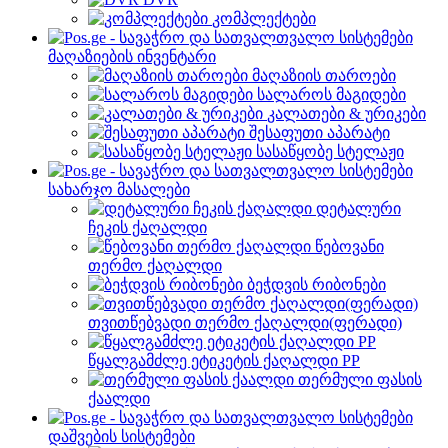
კომპლექტები
მაღაზიების ინვენტარი
მაღაზიის თაროები
სალაროს მაგიდები
კალათები & ურიკები
შესაფუთი აპარატი
სასაწყობე სტელაჟი
სახარჯო მასალები
დეტალური
ჩეკის ქაღალდი
წებოვანი
თერმო ქაღალდი
ბეჭდვის რიბონები
თვითწებვადი თერმო ქაღალდი(ფერადი)
წყალგამძლე ეტიკეტის ქაღალდი PP
თერმული ფასის
ქაალდი
დაშვების სისტემები