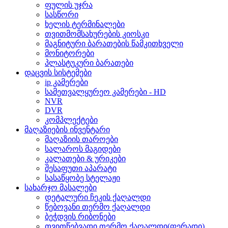
ფულის უჯრა
სასწორი
ხელის ტერმინალები
თვითმომსახურების კიოსკი
მაგნიტური ბარათების წამკითხველი
მონიტორები
პლასტუკური ბარათები
დაცვის სისტემები
ip კამერები
სამეთვალყურეო კამერები - HD
NVR
DVR
კომპლექტები
მაღაზიების ინვენტარი
მაღაზიის თაროები
სალაროს მაგიდები
კალათები & ურიკები
შესაფუთი აპარატი
სასაწყობე სტელაჟი
სახარჯო მასალები
დეტალური ჩეკის ქაღალდი
წებოვანი თერმო ქაღალდი
ბეჭდვის რიბონები
თვითწებვადი თერმო ქაღალდი(ფერადი)