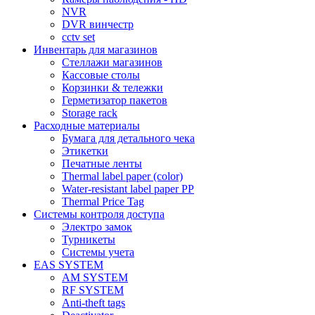
NVR
DVR винчестр
cctv set
Инвентарь для магазинов
Стеллажи магазинов
Кассовые столы
Корзинки & тележки
Герметизатор пакетов
Storage rack
Расходные материалы
Бумага для детального чека
Этикетки
Печатные ленты
Thermal label paper (color)
Water-resistant label paper PP
Thermal Price Tag
Системы контроля доступа
Электро замок
Турникеты
Cистемы учета
EAS SYSTEM
AM SYSTEM
RF SYSTEM
Anti-theft tags