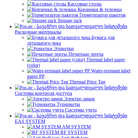
Кассовые столы
Корзинки & тележки
Герметизатор пакетов
Storage rack
Расходные материалы
Бумага для
детального чека
Этикетки
Печатные ленты
Thermal label paper
(color)
Water-resistant label
paper PP
Thermal Price Tag
Системы контроля доступа
Электро замок
Турникеты
Cистемы учета
EAS SYSTEM
AM SYSTEM
RF SYSTEM
Anti-theft tags