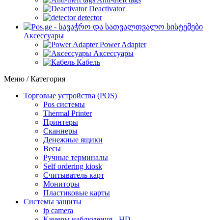
Deactivator
detector
Аксессуары
Power Adapter
Аксессуары
Кабель
Меню / Категория
Торговые устройства (POS)
Pos системы
Thermal Printer
Принтеры
Сканнеры
Денежные ящики
Весы
Ручные терминалы
Self ordering kiosk
Считыватель карт
Мониторы
Пластиковые карты
Cистемы защиты
ip camera
Камеры наблюдения - HD