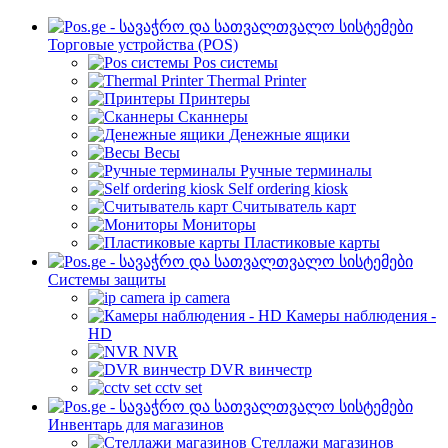
Торговые устройства (POS)
Pos системы
Thermal Printer
Принтеры
Сканнеры
Денежные ящики
Весы
Ручные терминалы
Self ordering kiosk
Считыватель карт
Мониторы
Пластиковые карты
Cистемы защиты
ip camera
Камеры наблюдения -
HD
NVR
DVR винчестр
cctv set
Инвентарь для магазинов
Стеллажи магазинов