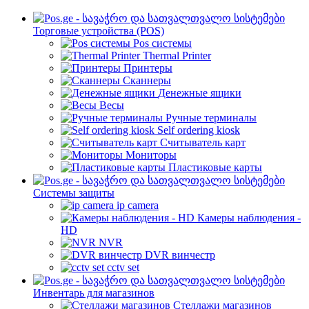
Торговые устройства (POS)
Pos системы
Thermal Printer
Принтеры
Сканнеры
Денежные ящики
Весы
Ручные терминалы
Self ordering kiosk
Считыватель карт
Мониторы
Пластиковые карты
Cистемы защиты
ip camera
Камеры наблюдения -
HD
NVR
DVR винчестр
cctv set
Инвентарь для магазинов
Стеллажи магазинов