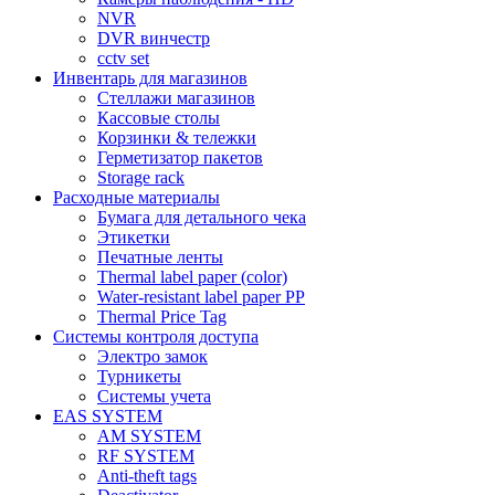
NVR
DVR винчестр
cctv set
Инвентарь для магазинов
Стеллажи магазинов
Кассовые столы
Корзинки & тележки
Герметизатор пакетов
Storage rack
Расходные материалы
Бумага для детального чека
Этикетки
Печатные ленты
Thermal label paper (color)
Water-resistant label paper PP
Thermal Price Tag
Системы контроля доступа
Электро замок
Турникеты
Cистемы учета
EAS SYSTEM
AM SYSTEM
RF SYSTEM
Anti-theft tags