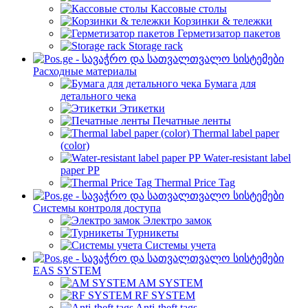
Кассовые столы
Корзинки & тележки
Герметизатор пакетов
Storage rack
Расходные материалы
Бумага для
детального чека
Этикетки
Печатные ленты
Thermal label paper
(color)
Water-resistant label
paper PP
Thermal Price Tag
Системы контроля доступа
Электро замок
Турникеты
Cистемы учета
EAS SYSTEM
AM SYSTEM
RF SYSTEM
Anti-theft tags