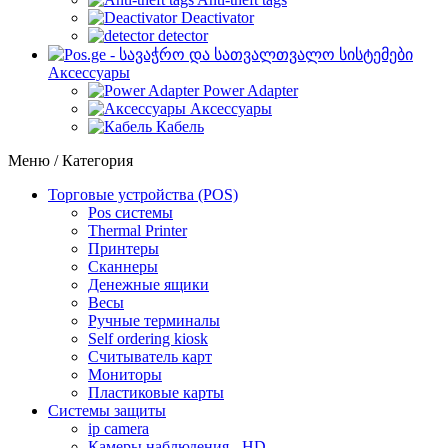
Deactivator
detector
Аксессуары
Power Adapter
Аксессуары
Кабель
Меню / Категория
Торговые устройства (POS)
Pos системы
Thermal Printer
Принтеры
Сканнеры
Денежные ящики
Весы
Ручные терминалы
Self ordering kiosk
Считыватель карт
Мониторы
Пластиковые карты
Cистемы защиты
ip camera
Камеры наблюдения - HD