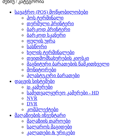
მენიუ / კატეგორია
სავაჭრო (POS) მოწყობილობები
პოს ტერმინალი
თერმული პრინტერი
ბარკოდ პრინტერი
ბარკოდ სკანერი
ფულის უჯრა
სასწორი
ხელის ტერმინალები
თვითმომსახურების კიოსკი
მაგნიტური ბარათების წამკითხველი
მონიტორები
პლასტუკური ბარათები
დაცვის სისტემები
ip კამერები
სამეთვალყურეო კამერები - HD
NVR
DVR
კომპლექტები
მაღაზიების ინვენტარი
მაღაზიის თაროები
სალაროს მაგიდები
კალათები & ურიკები