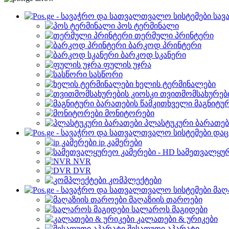
სავ
პოს ტერმინალი
თერმული პრინტერი
ბარკოდ პრინტერი
ბარკოდ სკანერი
ფულის უჯრა
სასწორი
ხელის ტერმინალები
თვითმომსახურები
მაგნიტუ
მონიტორები
პლასტუკური ბარათებ
დაც
ip კამერები
სამეთვალყურ
NVR
DVR
კომპლექტები
მაღ
მაღაზიის თაროები
სალაროს მაგიდები
კალათები & ურიკები
შესაფუთი აპარატი