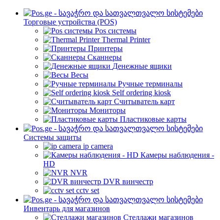
Торговые устройства (POS)
Pos системы
Thermal Printer
Принтеры
Сканнеры
Денежные ящики
Весы
Ручные терминалы
Self ordering kiosk
Считыватель карт
Мониторы
Пластиковые карты
Cистемы защиты
ip camera
Камеры наблюдения -
HD
NVR
DVR винчестр
cctv set
Инвентарь для магазинов
Стеллажи магазинов