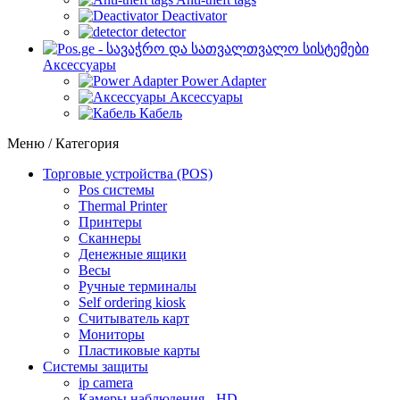
Deactivator
detector
Аксессуары
Power Adapter
Аксессуары
Кабель
Меню / Категория
Торговые устройства (POS)
Pos системы
Thermal Printer
Принтеры
Сканнеры
Денежные ящики
Весы
Ручные терминалы
Self ordering kiosk
Считыватель карт
Мониторы
Пластиковые карты
Cистемы защиты
ip camera
Камеры наблюдения - HD