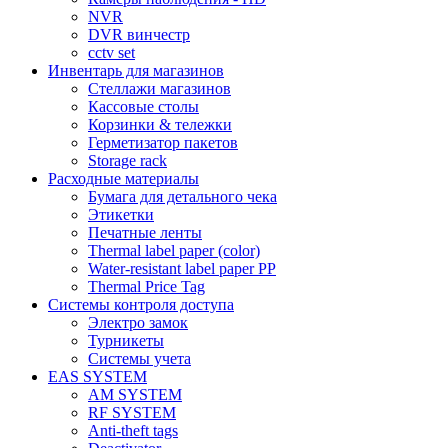
NVR
DVR винчестр
cctv set
Инвентарь для магазинов
Стеллажи магазинов
Кассовые столы
Корзинки & тележки
Герметизатор пакетов
Storage rack
Расходные материалы
Бумага для детального чека
Этикетки
Печатные ленты
Thermal label paper (color)
Water-resistant label paper PP
Thermal Price Tag
Системы контроля доступа
Электро замок
Турникеты
Cистемы учета
EAS SYSTEM
AM SYSTEM
RF SYSTEM
Anti-theft tags