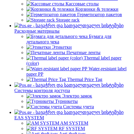
Кассовые столы
Корзинки & тележки
Герметизатор пакетов
Storage rack
Расходные материалы
Бумага для
детального чека
Этикетки
Печатные ленты
Thermal label paper
(color)
Water-resistant label
paper PP
Thermal Price Tag
Системы контроля доступа
Электро замок
Турникеты
Cистемы учета
EAS SYSTEM
AM SYSTEM
RF SYSTEM
Anti-theft tags