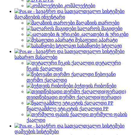
კომპლექტები
მაღაზიების ინვენტარი
მაღაზიის თაროები
სალაროს მაგიდები
კალათები & ურიკები
შესაფუთი აპარატი
სასაწყობე სტელაჟი
სახარჯო მასალები
დეტალური
ჩეკის ქაღალდი
წებოვანი
თერმო ქაღალდი
ბეჭდვის რიბონები
თვითწებვადი თერმო ქაღალდი(ფერადი)
წყალგამძლე ეტიკეტის ქაღალდი PP
თერმული ფასის
ქაალდი
დაშვების სისტემები