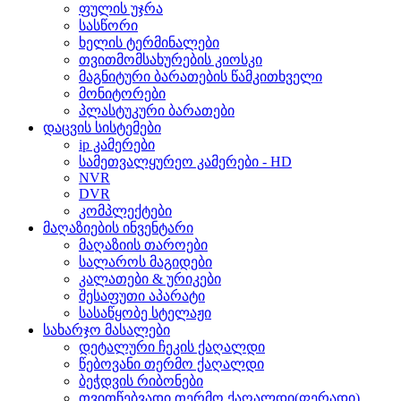
ფულის უჯრა
სასწორი
ხელის ტერმინალები
თვითმომსახურების კიოსკი
მაგნიტური ბარათების წამკითხველი
მონიტორები
პლასტუკური ბარათები
დაცვის სისტემები
ip კამერები
სამეთვალყურეო კამერები - HD
NVR
DVR
კომპლექტები
მაღაზიების ინვენტარი
მაღაზიის თაროები
სალაროს მაგიდები
კალათები & ურიკები
შესაფუთი აპარატი
სასაწყობე სტელაჟი
სახარჯო მასალები
დეტალური ჩეკის ქაღალდი
წებოვანი თერმო ქაღალდი
ბეჭდვის რიბონები
თვითწებვადი თერმო ქაღალდი(ფერადი)