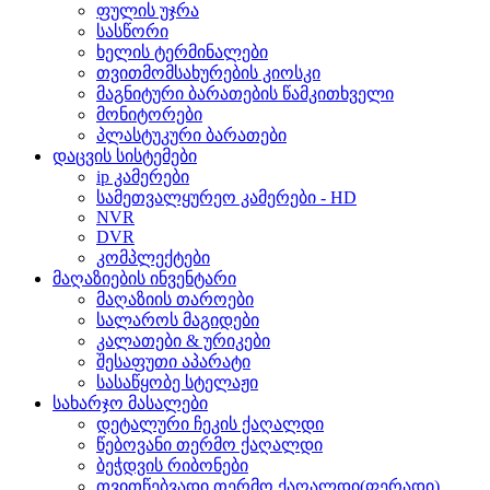
ფულის უჯრა
სასწორი
ხელის ტერმინალები
თვითმომსახურების კიოსკი
მაგნიტური ბარათების წამკითხველი
მონიტორები
პლასტუკური ბარათები
დაცვის სისტემები
ip კამერები
სამეთვალყურეო კამერები - HD
NVR
DVR
კომპლექტები
მაღაზიების ინვენტარი
მაღაზიის თაროები
სალაროს მაგიდები
კალათები & ურიკები
შესაფუთი აპარატი
სასაწყობე სტელაჟი
სახარჯო მასალები
დეტალური ჩეკის ქაღალდი
წებოვანი თერმო ქაღალდი
ბეჭდვის რიბონები
თვითწებვადი თერმო ქაღალდი(ფერადი)