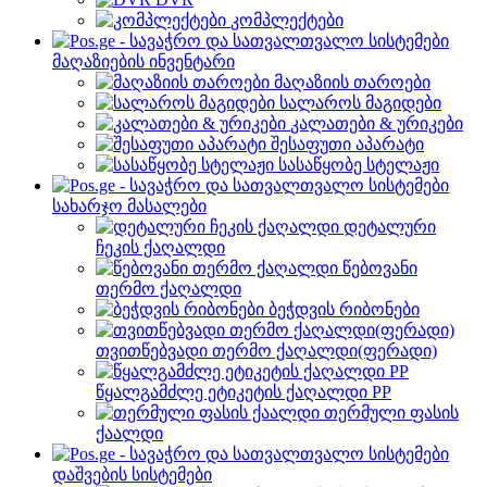
კომპლექტები
მაღაზიების ინვენტარი
მაღაზიის თაროები
სალაროს მაგიდები
კალათები & ურიკები
შესაფუთი აპარატი
სასაწყობე სტელაჟი
სახარჯო მასალები
დეტალური
ჩეკის ქაღალდი
წებოვანი
თერმო ქაღალდი
ბეჭდვის რიბონები
თვითწებვადი თერმო ქაღალდი(ფერადი)
წყალგამძლე ეტიკეტის ქაღალდი PP
თერმული ფასის
ქაალდი
დაშვების სისტემები