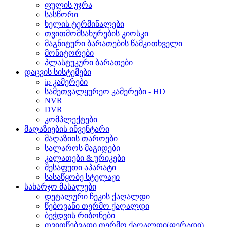
ფულის უჯრა
სასწორი
ხელის ტერმინალები
თვითმომსახურების კიოსკი
მაგნიტური ბარათების წამკითხველი
მონიტორები
პლასტუკური ბარათები
დაცვის სისტემები
ip კამერები
სამეთვალყურეო კამერები - HD
NVR
DVR
კომპლექტები
მაღაზიების ინვენტარი
მაღაზიის თაროები
სალაროს მაგიდები
კალათები & ურიკები
შესაფუთი აპარატი
სასაწყობე სტელაჟი
სახარჯო მასალები
დეტალური ჩეკის ქაღალდი
წებოვანი თერმო ქაღალდი
ბეჭდვის რიბონები
თვითწებვადი თერმო ქაღალდი(ფერადი)