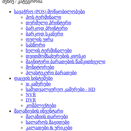
მენიუ / კატეგორია
სავაჭრო (POS) მოწყობილობები
პოს ტერმინალი
თერმული პრინტერი
ბარკოდ პრინტერი
ბარკოდ სკანერი
ფულის უჯრა
სასწორი
ხელის ტერმინალები
თვითმომსახურების კიოსკი
მაგნიტური ბარათების წამკითხველი
მონიტორები
პლასტუკური ბარათები
დაცვის სისტემები
ip კამერები
სამეთვალყურეო კამერები - HD
NVR
DVR
კომპლექტები
მაღაზიების ინვენტარი
მაღაზიის თაროები
სალაროს მაგიდები
კალათები & ურიკები