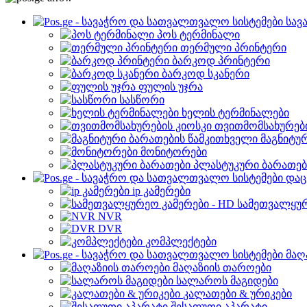
სავ
პოს ტერმინალი
თერმული პრინტერი
ბარკოდ პრინტერი
ბარკოდ სკანერი
ფულის უჯრა
სასწორი
ხელის ტერმინალები
თვითმომსახურები
მაგნიტუ
მონიტორები
პლასტუკური ბარათებ
დაც
ip კამერები
სამეთვალყურ
NVR
DVR
კომპლექტები
მაღ
მაღაზიის თაროები
სალაროს მაგიდები
კალათები & ურიკები
შესაფუთი აპარატი