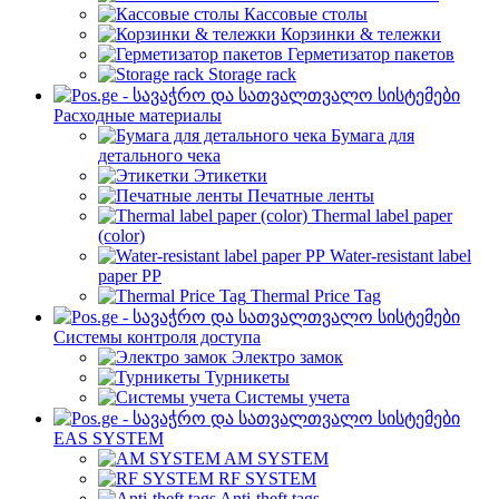
Кассовые столы
Корзинки & тележки
Герметизатор пакетов
Storage rack
Расходные материалы
Бумага для
детального чека
Этикетки
Печатные ленты
Thermal label paper
(color)
Water-resistant label
paper PP
Thermal Price Tag
Системы контроля доступа
Электро замок
Турникеты
Cистемы учета
EAS SYSTEM
AM SYSTEM
RF SYSTEM
Anti-theft tags