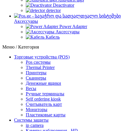
Deactivator
detector
Аксессуары
Power Adapter
Аксессуары
Кабель
Меню / Категория
Торговые устройства (POS)
Pos системы
Thermal Printer
Принтеры
Сканнеры
Денежные ящики
Весы
Ручные терминалы
Self ordering kiosk
Считыватель карт
Мониторы
Пластиковые карты
Cистемы защиты
ip camera
Камеры наблюдения - HD