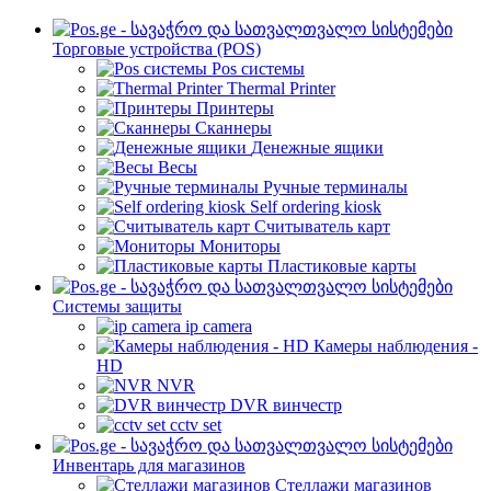
Торговые устройства (POS)
Pos системы
Thermal Printer
Принтеры
Сканнеры
Денежные ящики
Весы
Ручные терминалы
Self ordering kiosk
Считыватель карт
Мониторы
Пластиковые карты
Cистемы защиты
ip camera
Камеры наблюдения -
HD
NVR
DVR винчестр
cctv set
Инвентарь для магазинов
Стеллажи магазинов