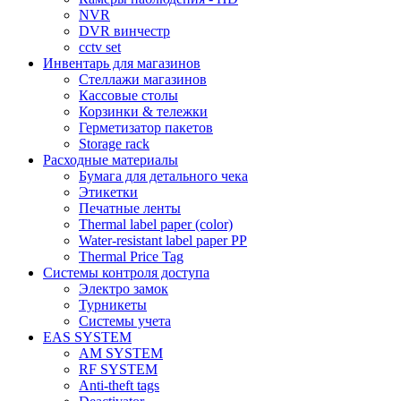
NVR
DVR винчестр
cctv set
Инвентарь для магазинов
Стеллажи магазинов
Кассовые столы
Корзинки & тележки
Герметизатор пакетов
Storage rack
Расходные материалы
Бумага для детального чека
Этикетки
Печатные ленты
Thermal label paper (color)
Water-resistant label paper PP
Thermal Price Tag
Системы контроля доступа
Электро замок
Турникеты
Cистемы учета
EAS SYSTEM
AM SYSTEM
RF SYSTEM
Anti-theft tags