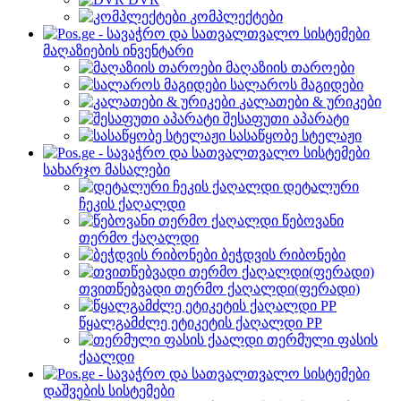
კომპლექტები
მაღაზიების ინვენტარი
მაღაზიის თაროები
სალაროს მაგიდები
კალათები & ურიკები
შესაფუთი აპარატი
სასაწყობე სტელაჟი
სახარჯო მასალები
დეტალური
ჩეკის ქაღალდი
წებოვანი
თერმო ქაღალდი
ბეჭდვის რიბონები
თვითწებვადი თერმო ქაღალდი(ფერადი)
წყალგამძლე ეტიკეტის ქაღალდი PP
თერმული ფასის
ქაალდი
დაშვების სისტემები