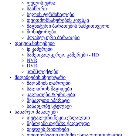
ფულის უჯრა
სასწორი
ხელის ტერმინალები
თვითმომსახურების კიოსკი
მაგნიტური ბარათების წამკითხველი
მონიტორები
პლასტუკური ბარათები
დაცვის სისტემები
ip კამერები
სამეთვალყურეო კამერები - HD
NVR
DVR
კომპლექტები
მაღაზიების ინვენტარი
მაღაზიის თაროები
სალაროს მაგიდები
კალათები & ურიკები
შესაფუთი აპარატი
სასაწყობე სტელაჟი
სახარჯო მასალები
დეტალური ჩეკის ქაღალდი
წებოვანი თერმო ქაღალდი
ბეჭდვის რიბონები
თვითწებვადი თერმო ქაღალდი(ფერადი)