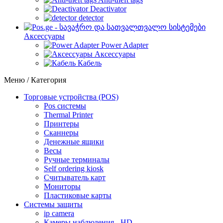
Deactivator
detector
Аксессуары
Power Adapter
Аксессуары
Кабель
Меню / Категория
Торговые устройства (POS)
Pos системы
Thermal Printer
Принтеры
Сканнеры
Денежные ящики
Весы
Ручные терминалы
Self ordering kiosk
Считыватель карт
Мониторы
Пластиковые карты
Cистемы защиты
ip camera
Камеры наблюдения - HD