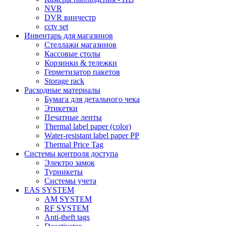
NVR
DVR винчестр
cctv set
Инвентарь для магазинов
Стеллажи магазинов
Кассовые столы
Корзинки & тележки
Герметизатор пакетов
Storage rack
Расходные материалы
Бумага для детального чека
Этикетки
Печатные ленты
Thermal label paper (color)
Water-resistant label paper PP
Thermal Price Tag
Системы контроля доступа
Электро замок
Турникеты
Cистемы учета
EAS SYSTEM
AM SYSTEM
RF SYSTEM
Anti-theft tags