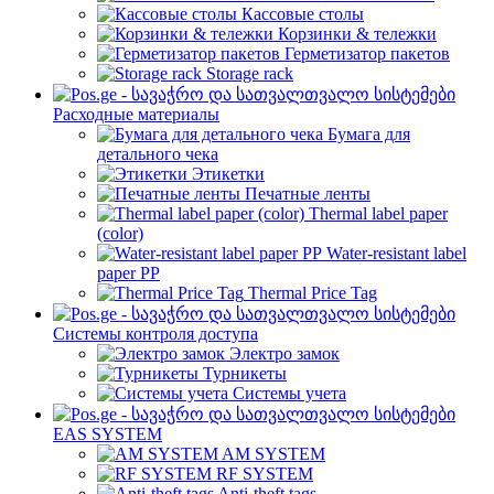
Кассовые столы
Корзинки & тележки
Герметизатор пакетов
Storage rack
Расходные материалы
Бумага для
детального чека
Этикетки
Печатные ленты
Thermal label paper
(color)
Water-resistant label
paper PP
Thermal Price Tag
Системы контроля доступа
Электро замок
Турникеты
Cистемы учета
EAS SYSTEM
AM SYSTEM
RF SYSTEM
Anti-theft tags