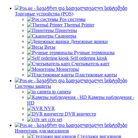
Торговые устройства (POS)
Pos системы
Thermal Printer
Принтеры
Сканнеры
Денежные ящики
Весы
Ручные терминалы
Self ordering kiosk
Считыватель карт
Мониторы
Пластиковые карты
Cистемы защиты
ip camera
Камеры наблюдения -
HD
NVR
DVR винчестр
cctv set
Инвентарь для магазинов
Стеллажи магазинов