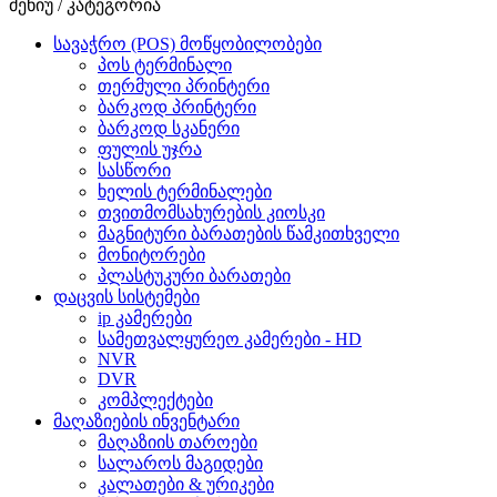
მენიუ / კატეგორია
სავაჭრო (POS) მოწყობილობები
პოს ტერმინალი
თერმული პრინტერი
ბარკოდ პრინტერი
ბარკოდ სკანერი
ფულის უჯრა
სასწორი
ხელის ტერმინალები
თვითმომსახურების კიოსკი
მაგნიტური ბარათების წამკითხველი
მონიტორები
პლასტუკური ბარათები
დაცვის სისტემები
ip კამერები
სამეთვალყურეო კამერები - HD
NVR
DVR
კომპლექტები
მაღაზიების ინვენტარი
მაღაზიის თაროები
სალაროს მაგიდები
კალათები & ურიკები