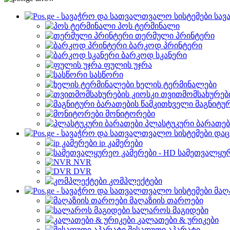
სავ
პოს ტერმინალი
თერმული პრინტერი
ბარკოდ პრინტერი
ბარკოდ სკანერი
ფულის უჯრა
სასწორი
ხელის ტერმინალები
თვითმომსახურები
მაგნიტუ
მონიტორები
პლასტუკური ბარათებ
დაც
ip კამერები
სამეთვალყურ
NVR
DVR
კომპლექტები
მაღ
მაღაზიის თაროები
სალაროს მაგიდები
კალათები & ურიკები
შესაფუთი აპარატი