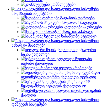
კომპლექტები
მაღაზიების ინვენტარი
მაღაზიის თაროები
სალაროს მაგიდები
კალათები & ურიკები
შესაფუთი აპარატი
სასაწყობე სტელაჟი
სახარჯო მასალები
დეტალური
ჩეკის ქაღალდი
წებოვანი
თერმო ქაღალდი
ბეჭდვის რიბონები
თვითწებვადი თერმო ქაღალდი(ფერადი)
წყალგამძლე ეტიკეტის ქაღალდი PP
თერმული ფასის
ქაალდი
დაშვების სისტემები