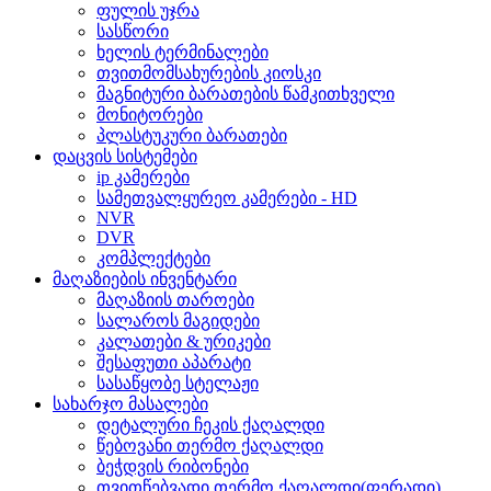
ფულის უჯრა
სასწორი
ხელის ტერმინალები
თვითმომსახურების კიოსკი
მაგნიტური ბარათების წამკითხველი
მონიტორები
პლასტუკური ბარათები
დაცვის სისტემები
ip კამერები
სამეთვალყურეო კამერები - HD
NVR
DVR
კომპლექტები
მაღაზიების ინვენტარი
მაღაზიის თაროები
სალაროს მაგიდები
კალათები & ურიკები
შესაფუთი აპარატი
სასაწყობე სტელაჟი
სახარჯო მასალები
დეტალური ჩეკის ქაღალდი
წებოვანი თერმო ქაღალდი
ბეჭდვის რიბონები
თვითწებვადი თერმო ქაღალდი(ფერადი)