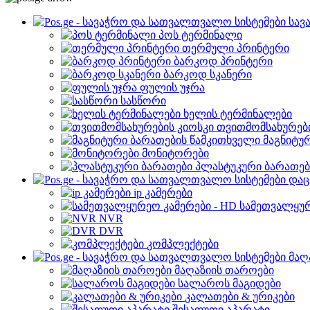
სავ
პოს ტერმინალი
თერმული პრინტერი
ბარკოდ პრინტერი
ბარკოდ სკანერი
ფულის უჯრა
სასწორი
ხელის ტერმინალები
თვითმომსახურები
მაგნიტუ
მონიტორები
პლასტუკური ბარათებ
დაც
ip კამერები
სამეთვალყურ
NVR
DVR
კომპლექტები
მაღ
მაღაზიის თაროები
სალაროს მაგიდები
კალათები & ურიკები
შესაფუთი აპარატი