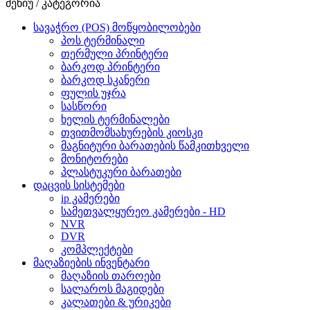
მენიუ / კატეგორია
სავაჭრო (POS) მოწყობილობები
პოს ტერმინალი
თერმული პრინტერი
ბარკოდ პრინტერი
ბარკოდ სკანერი
ფულის უჯრა
სასწორი
ხელის ტერმინალები
თვითმომსახურების კიოსკი
მაგნიტური ბარათების წამკითხველი
მონიტორები
პლასტუკური ბარათები
დაცვის სისტემები
ip კამერები
სამეთვალყურეო კამერები - HD
NVR
DVR
კომპლექტები
მაღაზიების ინვენტარი
მაღაზიის თაროები
სალაროს მაგიდები
კალათები & ურიკები