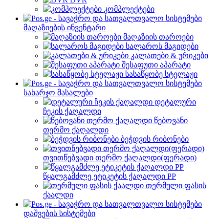
კომპლექტები
მაღაზიების ინვენტარი
მაღაზიის თაროები
სალაროს მაგიდები
კალათები & ურიკები
შესაფუთი აპარატი
სასაწყობე სტელაჟი
სახარჯო მასალები
დეტალური
ჩეკის ქაღალდი
წებოვანი
თერმო ქაღალდი
ბეჭდვის რიბონები
თვითწებვადი თერმო ქაღალდი(ფერადი)
წყალგამძლე ეტიკეტის ქაღალდი PP
თერმული ფასის
ქაალდი
დაშვების სისტემები