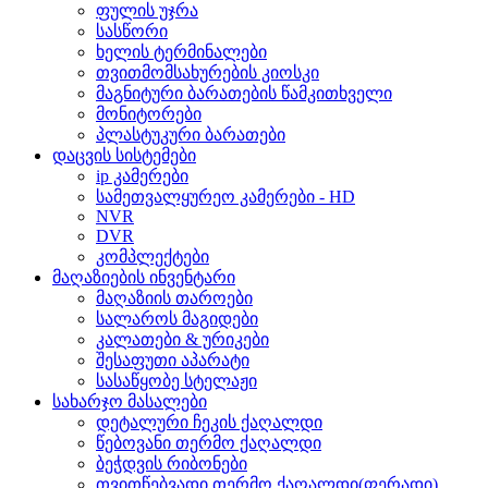
ფულის უჯრა
სასწორი
ხელის ტერმინალები
თვითმომსახურების კიოსკი
მაგნიტური ბარათების წამკითხველი
მონიტორები
პლასტუკური ბარათები
დაცვის სისტემები
ip კამერები
სამეთვალყურეო კამერები - HD
NVR
DVR
კომპლექტები
მაღაზიების ინვენტარი
მაღაზიის თაროები
სალაროს მაგიდები
კალათები & ურიკები
შესაფუთი აპარატი
სასაწყობე სტელაჟი
სახარჯო მასალები
დეტალური ჩეკის ქაღალდი
წებოვანი თერმო ქაღალდი
ბეჭდვის რიბონები
თვითწებვადი თერმო ქაღალდი(ფერადი)