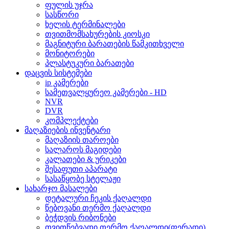
ფულის უჯრა
სასწორი
ხელის ტერმინალები
თვითმომსახურების კიოსკი
მაგნიტური ბარათების წამკითხველი
მონიტორები
პლასტუკური ბარათები
დაცვის სისტემები
ip კამერები
სამეთვალყურეო კამერები - HD
NVR
DVR
კომპლექტები
მაღაზიების ინვენტარი
მაღაზიის თაროები
სალაროს მაგიდები
კალათები & ურიკები
შესაფუთი აპარატი
სასაწყობე სტელაჟი
სახარჯო მასალები
დეტალური ჩეკის ქაღალდი
წებოვანი თერმო ქაღალდი
ბეჭდვის რიბონები
თვითწებვადი თერმო ქაღალდი(ფერადი)