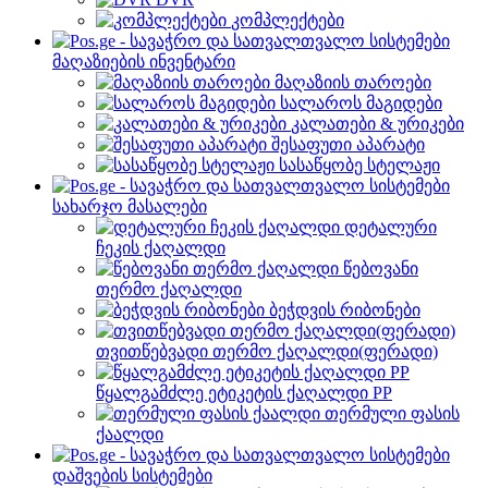
კომპლექტები
მაღაზიების ინვენტარი
მაღაზიის თაროები
სალაროს მაგიდები
კალათები & ურიკები
შესაფუთი აპარატი
სასაწყობე სტელაჟი
სახარჯო მასალები
დეტალური
ჩეკის ქაღალდი
წებოვანი
თერმო ქაღალდი
ბეჭდვის რიბონები
თვითწებვადი თერმო ქაღალდი(ფერადი)
წყალგამძლე ეტიკეტის ქაღალდი PP
თერმული ფასის
ქაალდი
დაშვების სისტემები