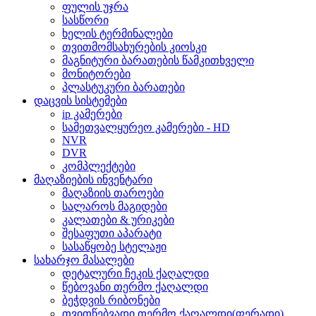
ფულის უჯრა
სასწორი
ხელის ტერმინალები
თვითმომსახურების კიოსკი
მაგნიტური ბარათების წამკითხველი
მონიტორები
პლასტუკური ბარათები
დაცვის სისტემები
ip კამერები
სამეთვალყურეო კამერები - HD
NVR
DVR
კომპლექტები
მაღაზიების ინვენტარი
მაღაზიის თაროები
სალაროს მაგიდები
კალათები & ურიკები
შესაფუთი აპარატი
სასაწყობე სტელაჟი
სახარჯო მასალები
დეტალური ჩეკის ქაღალდი
წებოვანი თერმო ქაღალდი
ბეჭდვის რიბონები
თვითწებვადი თერმო ქაღალდი(ფერადი)