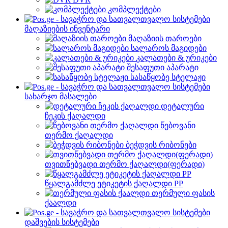
კომპლექტები
მაღაზიების ინვენტარი
მაღაზიის თაროები
სალაროს მაგიდები
კალათები & ურიკები
შესაფუთი აპარატი
სასაწყობე სტელაჟი
სახარჯო მასალები
დეტალური
ჩეკის ქაღალდი
წებოვანი
თერმო ქაღალდი
ბეჭდვის რიბონები
თვითწებვადი თერმო ქაღალდი(ფერადი)
წყალგამძლე ეტიკეტის ქაღალდი PP
თერმული ფასის
ქაალდი
დაშვების სისტემები