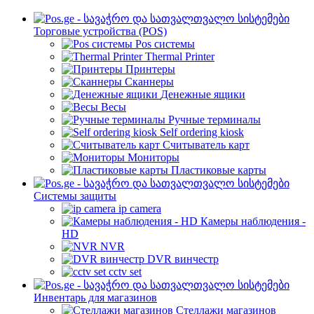
Торговые устройства (POS)
Pos системы
Thermal Printer
Принтеры
Сканнеры
Денежные ящики
Весы
Ручные терминалы
Self ordering kiosk
Считыватель карт
Мониторы
Пластиковые карты
Cистемы защиты
ip camera
Камеры наблюдения -
HD
NVR
DVR винчестр
cctv set
Инвентарь для магазинов
Стеллажи магазинов