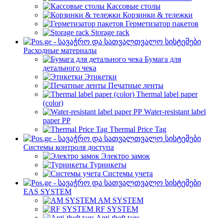
Кассовые столы
Корзинки & тележки
Герметизатор пакетов
Storage rack
Расходные материалы
Бумага для
детального чека
Этикетки
Печатные ленты
Thermal label paper
(color)
Water-resistant label
paper PP
Thermal Price Tag
Системы контроля доступа
Электро замок
Турникеты
Cистемы учета
EAS SYSTEM
AM SYSTEM
RF SYSTEM
Anti-theft tags