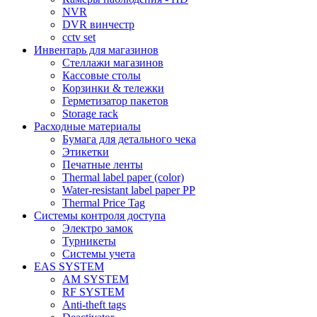
NVR
DVR винчестр
cctv set
Инвентарь для магазинов
Стеллажи магазинов
Кассовые столы
Корзинки & тележки
Герметизатор пакетов
Storage rack
Расходные материалы
Бумага для детального чека
Этикетки
Печатные ленты
Thermal label paper (color)
Water-resistant label paper PP
Thermal Price Tag
Системы контроля доступа
Электро замок
Турникеты
Cистемы учета
EAS SYSTEM
AM SYSTEM
RF SYSTEM
Anti-theft tags