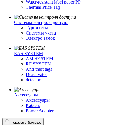
Water-resistant label paper PP
Thermal Price Tag
Системы контроля доступа
Турникеты
Cистемы учета
Электро замок
EAS SYSTEM
AM SYSTEM
RF SYSTEM
Anti-theft tags
Deactivator
detector
Аксессуары
Аксессуары
Кабель
Power Adapter
Показать больше