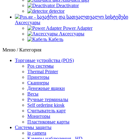
Deactivator
detector
Аксессуары
Power Adapter
Аксессуары
Кабель
Меню / Категория
Торговые устройства (POS)
Pos системы
Thermal Printer
Принтеры
Сканнеры
Денежные ящики
Весы
Ручные терминалы
Self ordering kiosk
Считыватель карт
Мониторы
Пластиковые карты
Cистемы защиты
ip camera
Камеры наблюдения - HD