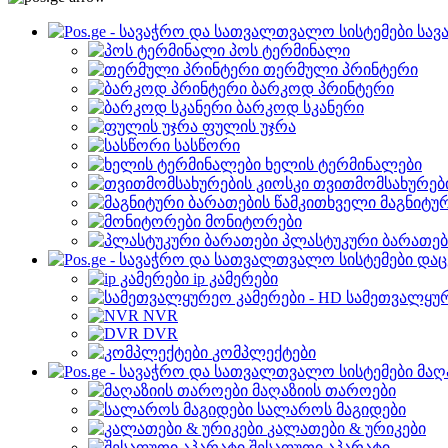
სავ
პოს ტერმინალი
თერმული პრინტერი
ბარკოდ პრინტერი
ბარკოდ სკანერი
ფულის უჯრა
სასწორი
ხელის ტერმინალები
თვითმომსახურები
მაგნიტუ
მონიტორები
პლასტუკური ბარათებ
დაც
ip კამერები
სამეთვალყურ
NVR
DVR
კომპლექტები
მაღ
მაღაზიის თაროები
სალაროს მაგიდები
კალათები & ურიკები
შესაფუთი აპარატი