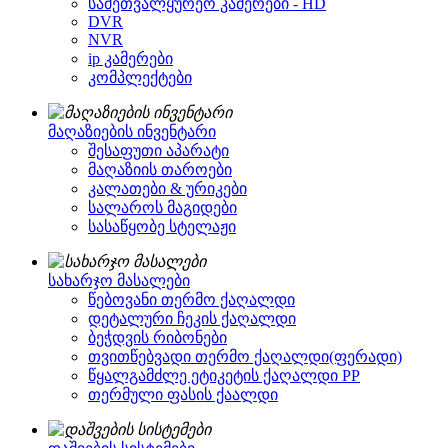
სამეთვალყურეო კამერები - HD
DVR
NVR
ip კამერები
კომპლექტები
მაღაზიების ინვენტარი
შესაფუთი აპარატი
მაღაზიის თაროები
კალათები & ურიკები
სალაროს მაგიდები
სასაწყობე სტელაჟი
სახარჯო მასალები
წებოვანი თერმო ქაღალდი
დეტალური ჩეკის ქაღალდი
ბეჭდვის რიბონები
თვითწებვადი თერმო ქაღალდი(ფერადი)
წყალგამძლე ეტიკეტის ქაღალდი PP
თერმული ფასის ქაალდი