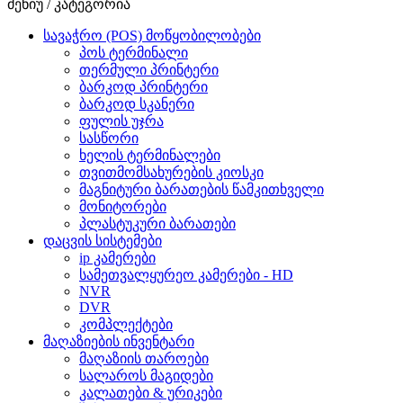
მენიუ / კატეგორია
სავაჭრო (POS) მოწყობილობები
პოს ტერმინალი
თერმული პრინტერი
ბარკოდ პრინტერი
ბარკოდ სკანერი
ფულის უჯრა
სასწორი
ხელის ტერმინალები
თვითმომსახურების კიოსკი
მაგნიტური ბარათების წამკითხველი
მონიტორები
პლასტუკური ბარათები
დაცვის სისტემები
ip კამერები
სამეთვალყურეო კამერები - HD
NVR
DVR
კომპლექტები
მაღაზიების ინვენტარი
მაღაზიის თაროები
სალაროს მაგიდები
კალათები & ურიკები