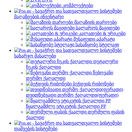
კომპლექტები
მაღაზიების ინვენტარი
მაღაზიის თაროები
სალაროს მაგიდები
კალათები & ურიკები
შესაფუთი აპარატი
სასაწყობე სტელაჟი
სახარჯო მასალები
დეტალური
ჩეკის ქაღალდი
წებოვანი
თერმო ქაღალდი
ბეჭდვის რიბონები
თვითწებვადი თერმო ქაღალდი(ფერადი)
წყალგამძლე ეტიკეტის ქაღალდი PP
თერმული ფასის
ქაალდი
დაშვების სისტემები