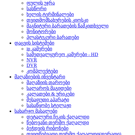
ფულის უჯრა
სასწორი
ხელის ტერმინალები
თვითმომსახურების კიოსკი
მაგნიტური ბარათების წამკითხველი
მონიტორები
პლასტუკური ბარათები
დაცვის სისტემები
ip კამერები
სამეთვალყურეო კამერები - HD
NVR
DVR
კომპლექტები
მაღაზიების ინვენტარი
მაღაზიის თაროები
სალაროს მაგიდები
კალათები & ურიკები
შესაფუთი აპარატი
სასაწყობე სტელაჟი
სახარჯო მასალები
დეტალური ჩეკის ქაღალდი
წებოვანი თერმო ქაღალდი
ბეჭდვის რიბონები
თვითწებვადი თერმო ქაღალდი(ფერადი)