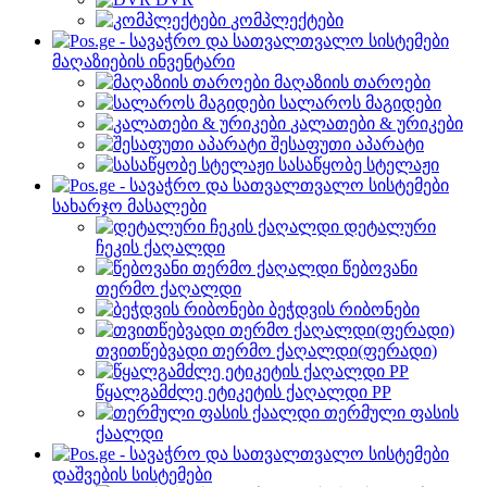
კომპლექტები
მაღაზიების ინვენტარი
მაღაზიის თაროები
სალაროს მაგიდები
კალათები & ურიკები
შესაფუთი აპარატი
სასაწყობე სტელაჟი
სახარჯო მასალები
დეტალური
ჩეკის ქაღალდი
წებოვანი
თერმო ქაღალდი
ბეჭდვის რიბონები
თვითწებვადი თერმო ქაღალდი(ფერადი)
წყალგამძლე ეტიკეტის ქაღალდი PP
თერმული ფასის
ქაალდი
დაშვების სისტემები