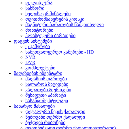
ფულის უჯრა
სასწორი
ხელის ტერმინალები
თვითმომსახურების კიოსკი
მაგნიტური ბარათების წამკითხველი
მონიტორები
პლასტუკური ბარათები
დაცვის სისტემები
ip კამერები
სამეთვალყურეო კამერები - HD
NVR
DVR
კომპლექტები
მაღაზიების ინვენტარი
მაღაზიის თაროები
სალაროს მაგიდები
კალათები & ურიკები
შესაფუთი აპარატი
სასაწყობე სტელაჟი
სახარჯო მასალები
დეტალური ჩეკის ქაღალდი
წებოვანი თერმო ქაღალდი
ბეჭდვის რიბონები
თვითწებვადი თერმო ქაღალდი(ფერადი)