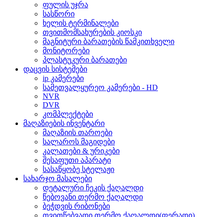
ფულის უჯრა
სასწორი
ხელის ტერმინალები
თვითმომსახურების კიოსკი
მაგნიტური ბარათების წამკითხველი
მონიტორები
პლასტუკური ბარათები
დაცვის სისტემები
ip კამერები
სამეთვალყურეო კამერები - HD
NVR
DVR
კომპლექტები
მაღაზიების ინვენტარი
მაღაზიის თაროები
სალაროს მაგიდები
კალათები & ურიკები
შესაფუთი აპარატი
სასაწყობე სტელაჟი
სახარჯო მასალები
დეტალური ჩეკის ქაღალდი
წებოვანი თერმო ქაღალდი
ბეჭდვის რიბონები
თვითწებვადი თერმო ქაღალდი(ფერადი)