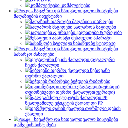
კომპლექტები
მაღაზიების ინვენტარი
მაღაზიის თაროები
სალაროს მაგიდები
კალათები & ურიკები
შესაფუთი აპარატი
სასაწყობე სტელაჟი
სახარჯო მასალები
დეტალური
ჩეკის ქაღალდი
წებოვანი
თერმო ქაღალდი
ბეჭდვის რიბონები
თვითწებვადი თერმო ქაღალდი(ფერადი)
წყალგამძლე ეტიკეტის ქაღალდი PP
თერმული ფასის
ქაალდი
დაშვების სისტემები