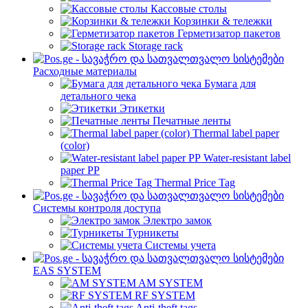
Кассовые столы
Корзинки & тележки
Герметизатор пакетов
Storage rack
Расходные материалы
Бумага для
детального чека
Этикетки
Печатные ленты
Thermal label paper
(color)
Water-resistant label
paper PP
Thermal Price Tag
Системы контроля доступа
Электро замок
Турникеты
Cистемы учета
EAS SYSTEM
AM SYSTEM
RF SYSTEM
Anti-theft tags