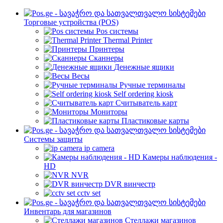
Торговые устройства (POS)
Pos системы
Thermal Printer
Принтеры
Сканнеры
Денежные ящики
Весы
Ручные терминалы
Self ordering kiosk
Считыватель карт
Мониторы
Пластиковые карты
Cистемы защиты
ip camera
Камеры наблюдения -
HD
NVR
DVR винчестр
cctv set
Инвентарь для магазинов
Стеллажи магазинов