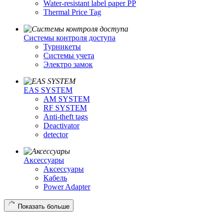
Water-resistant label paper PP
Thermal Price Tag
Системы контроля доступа
Турникеты
Cистемы учета
Электро замок
EAS SYSTEM
AM SYSTEM
RF SYSTEM
Anti-theft tags
Deactivator
detector
Аксессуары
Аксессуары
Кабель
Power Adapter
Показать больше