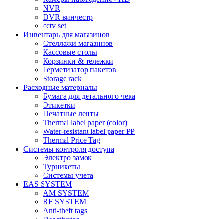
NVR
DVR винчестр
cctv set
Инвентарь для магазинов
Стеллажи магазинов
Кассовые столы
Корзинки & тележки
Герметизатор пакетов
Storage rack
Расходные материалы
Бумага для детального чека
Этикетки
Печатные ленты
Thermal label paper (color)
Water-resistant label paper PP
Thermal Price Tag
Системы контроля доступа
Электро замок
Турникеты
Cистемы учета
EAS SYSTEM
AM SYSTEM
RF SYSTEM
Anti-theft tags