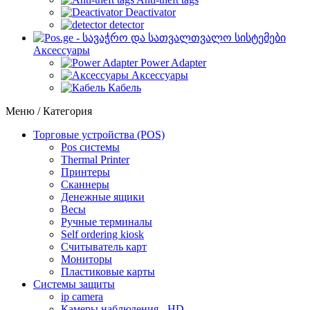
Deactivator
detector
Аксессуары
Power Adapter
Аксессуары
Кабель
Меню / Категория
Торговые устройства (POS)
Pos системы
Thermal Printer
Принтеры
Сканнеры
Денежные ящики
Весы
Ручные терминалы
Self ordering kiosk
Считыватель карт
Мониторы
Пластиковые карты
Cистемы защиты
ip camera
Камеры наблюдения - HD