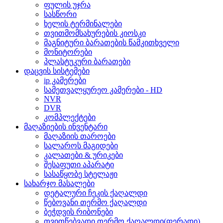
ფულის უჯრა
სასწორი
ხელის ტერმინალები
თვითმომსახურების კიოსკი
მაგნიტური ბარათების წამკითხველი
მონიტორები
პლასტუკური ბარათები
დაცვის სისტემები
ip კამერები
სამეთვალყურეო კამერები - HD
NVR
DVR
კომპლექტები
მაღაზიების ინვენტარი
მაღაზიის თაროები
სალაროს მაგიდები
კალათები & ურიკები
შესაფუთი აპარატი
სასაწყობე სტელაჟი
სახარჯო მასალები
დეტალური ჩეკის ქაღალდი
წებოვანი თერმო ქაღალდი
ბეჭდვის რიბონები
თვითწებვადი თერმო ქაღალდი(ფერადი)