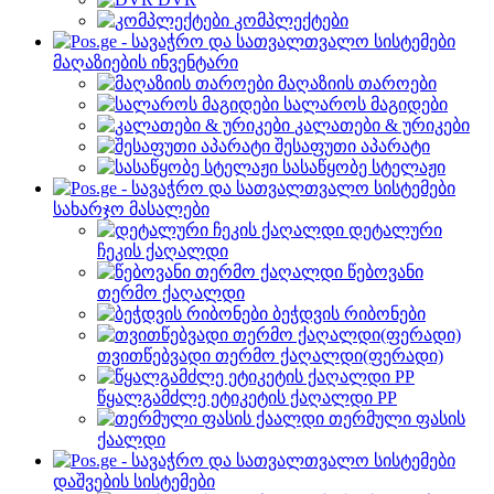
კომპლექტები
მაღაზიების ინვენტარი
მაღაზიის თაროები
სალაროს მაგიდები
კალათები & ურიკები
შესაფუთი აპარატი
სასაწყობე სტელაჟი
სახარჯო მასალები
დეტალური
ჩეკის ქაღალდი
წებოვანი
თერმო ქაღალდი
ბეჭდვის რიბონები
თვითწებვადი თერმო ქაღალდი(ფერადი)
წყალგამძლე ეტიკეტის ქაღალდი PP
თერმული ფასის
ქაალდი
დაშვების სისტემები