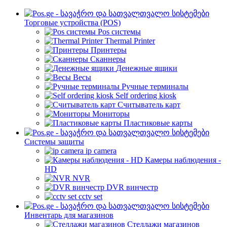
Торговые устройства (POS)
Pos системы
Thermal Printer
Принтеры
Сканнеры
Денежные ящики
Весы
Ручные терминалы
Self ordering kiosk
Считыватель карт
Мониторы
Пластиковые карты
Cистемы защиты
ip camera
Камеры наблюдения -
HD
NVR
DVR винчестр
cctv set
Инвентарь для магазинов
Стеллажи магазинов