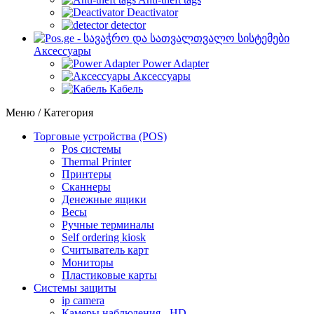
Deactivator
detector
Аксессуары
Power Adapter
Аксессуары
Кабель
Меню / Категория
Торговые устройства (POS)
Pos системы
Thermal Printer
Принтеры
Сканнеры
Денежные ящики
Весы
Ручные терминалы
Self ordering kiosk
Считыватель карт
Мониторы
Пластиковые карты
Cистемы защиты
ip camera
Камеры наблюдения - HD