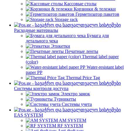
Кассовые столы
Корзинки & тележки
Герметизатор пакетов
Storage rack
Расходные материалы
Бумага для
детального чека
Этикетки
Печатные ленты
Thermal label paper
(color)
Water-resistant label
paper PP
Thermal Price Tag
Системы контроля доступа
Электро замок
Турникеты
Cистемы учета
EAS SYSTEM
AM SYSTEM
RF SYSTEM
Anti-theft tags