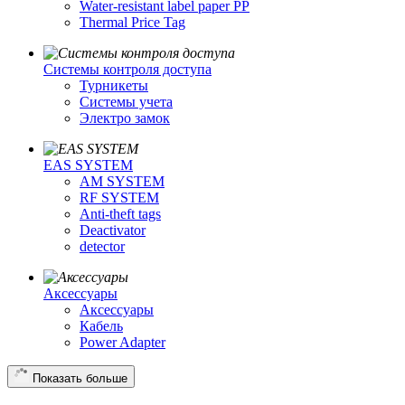
Water-resistant label paper PP
Thermal Price Tag
Системы контроля доступа
Турникеты
Cистемы учета
Электро замок
EAS SYSTEM
AM SYSTEM
RF SYSTEM
Anti-theft tags
Deactivator
detector
Аксессуары
Аксессуары
Кабель
Power Adapter
Показать больше