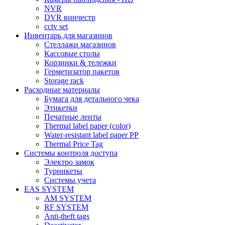
NVR
DVR винчестр
cctv set
Инвентарь для магазинов
Стеллажи магазинов
Кассовые столы
Корзинки & тележки
Герметизатор пакетов
Storage rack
Расходные материалы
Бумага для детального чека
Этикетки
Печатные ленты
Thermal label paper (color)
Water-resistant label paper PP
Thermal Price Tag
Системы контроля доступа
Электро замок
Турникеты
Cистемы учета
EAS SYSTEM
AM SYSTEM
RF SYSTEM
Anti-theft tags