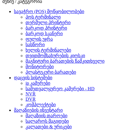
მენიუ / კატეგორია
სავაჭრო (POS) მოწყობილობები
პოს ტერმინალი
თერმული პრინტერი
ბარკოდ პრინტერი
ბარკოდ სკანერი
ფულის უჯრა
სასწორი
ხელის ტერმინალები
თვითმომსახურების კიოსკი
მაგნიტური ბარათების წამკითხველი
მონიტორები
პლასტუკური ბარათები
დაცვის სისტემები
ip კამერები
სამეთვალყურეო კამერები - HD
NVR
DVR
კომპლექტები
მაღაზიების ინვენტარი
მაღაზიის თაროები
სალაროს მაგიდები
კალათები & ურიკები