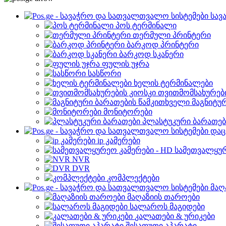
სავ
პოს ტერმინალი
თერმული პრინტერი
ბარკოდ პრინტერი
ბარკოდ სკანერი
ფულის უჯრა
სასწორი
ხელის ტერმინალები
თვითმომსახურები
მაგნიტუ
მონიტორები
პლასტუკური ბარათებ
დაც
ip კამერები
სამეთვალყურ
NVR
DVR
კომპლექტები
მაღ
მაღაზიის თაროები
სალაროს მაგიდები
კალათები & ურიკები
შესაფუთი აპარატი