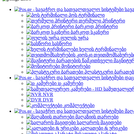
სავ
პოს ტერმინალი
თერმული პრინტერი
ბარკოდ პრინტერი
ბარკოდ სკანერი
ფულის უჯრა
სასწორი
ხელის ტერმინალები
თვითმომსახურები
მაგნიტუ
მონიტორები
პლასტუკური ბარათებ
დაც
ip კამერები
სამეთვალყურ
NVR
DVR
კომპლექტები
მაღ
მაღაზიის თაროები
სალაროს მაგიდები
კალათები & ურიკები
შესაფუთი აპარატი