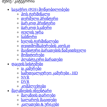
მენიუ / კატეგორია
სავაჭრო (POS) მოწყობილობები
პოს ტერმინალი
თერმული პრინტერი
ბარკოდ პრინტერი
ბარკოდ სკანერი
ფულის უჯრა
სასწორი
ხელის ტერმინალები
თვითმომსახურების კიოსკი
მაგნიტური ბარათების წამკითხველი
მონიტორები
პლასტუკური ბარათები
დაცვის სისტემები
ip კამერები
სამეთვალყურეო კამერები - HD
NVR
DVR
კომპლექტები
მაღაზიების ინვენტარი
მაღაზიის თაროები
სალაროს მაგიდები
კალათები & ურიკები