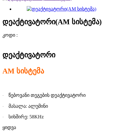
დეაქტივატორი(AM სისტემა)
კოდი :
დეაქტივატორ
ი
AM
სისტემა
წებოვანი თეგების დეაქტივატორ
ი
·
მასალა: ალუმინ
ი
·
სიხშირე: 58KHz
·
ყიდვა