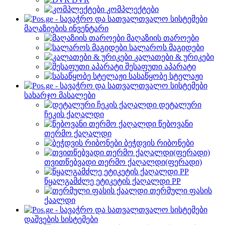
კომპლექტები
მაღაზიების ინვენტარი
მაღაზიის თაროები
სალაროს მაგიდები
კალათები & ურიკები
შესაფუთი აპარატი
სასაწყობე სტელაჟი
სახარჯო მასალები
დეტალური
ჩეკის ქაღალდი
წებოვანი
თერმო ქაღალდი
ბეჭდვის რიბონები
თვითწებვადი თერმო ქაღალდი(ფერადი)
წყალგამძლე ეტიკეტის ქაღალდი PP
თერმული ფასის
ქაალდი
დაშვების სისტემები