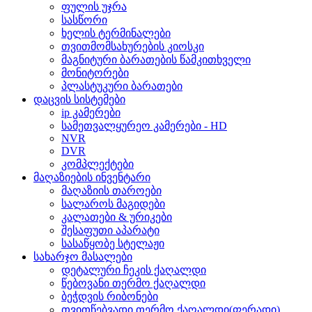
ფულის უჯრა
სასწორი
ხელის ტერმინალები
თვითმომსახურების კიოსკი
მაგნიტური ბარათების წამკითხველი
მონიტორები
პლასტუკური ბარათები
დაცვის სისტემები
ip კამერები
სამეთვალყურეო კამერები - HD
NVR
DVR
კომპლექტები
მაღაზიების ინვენტარი
მაღაზიის თაროები
სალაროს მაგიდები
კალათები & ურიკები
შესაფუთი აპარატი
სასაწყობე სტელაჟი
სახარჯო მასალები
დეტალური ჩეკის ქაღალდი
წებოვანი თერმო ქაღალდი
ბეჭდვის რიბონები
თვითწებვადი თერმო ქაღალდი(ფერადი)