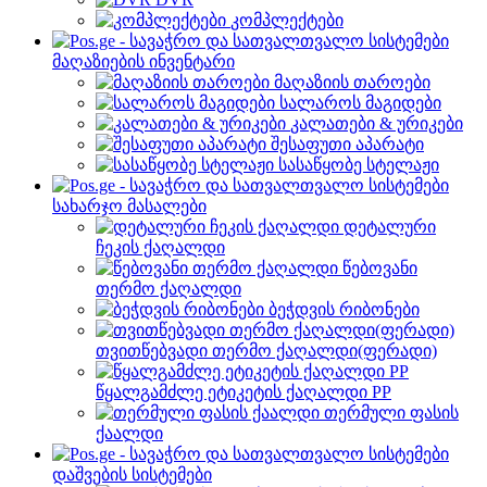
კომპლექტები
მაღაზიების ინვენტარი
მაღაზიის თაროები
სალაროს მაგიდები
კალათები & ურიკები
შესაფუთი აპარატი
სასაწყობე სტელაჟი
სახარჯო მასალები
დეტალური
ჩეკის ქაღალდი
წებოვანი
თერმო ქაღალდი
ბეჭდვის რიბონები
თვითწებვადი თერმო ქაღალდი(ფერადი)
წყალგამძლე ეტიკეტის ქაღალდი PP
თერმული ფასის
ქაალდი
დაშვების სისტემები