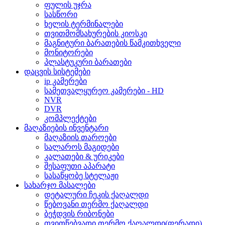
ფულის უჯრა
სასწორი
ხელის ტერმინალები
თვითმომსახურების კიოსკი
მაგნიტური ბარათების წამკითხველი
მონიტორები
პლასტუკური ბარათები
დაცვის სისტემები
ip კამერები
სამეთვალყურეო კამერები - HD
NVR
DVR
კომპლექტები
მაღაზიების ინვენტარი
მაღაზიის თაროები
სალაროს მაგიდები
კალათები & ურიკები
შესაფუთი აპარატი
სასაწყობე სტელაჟი
სახარჯო მასალები
დეტალური ჩეკის ქაღალდი
წებოვანი თერმო ქაღალდი
ბეჭდვის რიბონები
თვითწებვადი თერმო ქაღალდი(ფერადი)