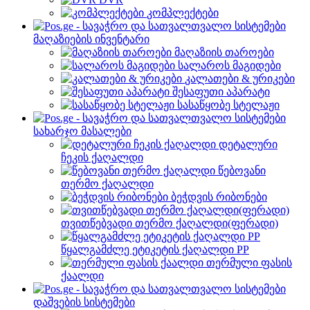
კომპლექტები
მაღაზიების ინვენტარი
მაღაზიის თაროები
სალაროს მაგიდები
კალათები & ურიკები
შესაფუთი აპარატი
სასაწყობე სტელაჟი
სახარჯო მასალები
დეტალური
ჩეკის ქაღალდი
წებოვანი
თერმო ქაღალდი
ბეჭდვის რიბონები
თვითწებვადი თერმო ქაღალდი(ფერადი)
წყალგამძლე ეტიკეტის ქაღალდი PP
თერმული ფასის
ქაალდი
დაშვების სისტემები