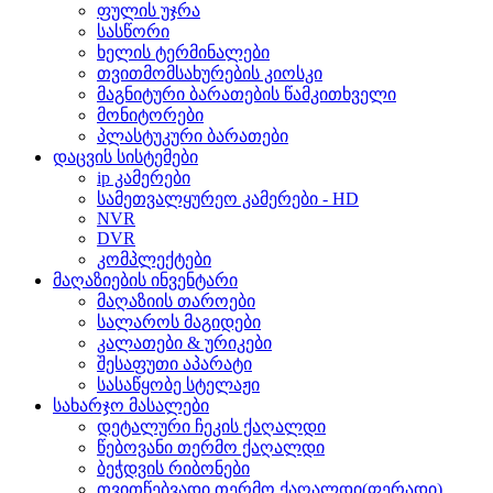
ფულის უჯრა
სასწორი
ხელის ტერმინალები
თვითმომსახურების კიოსკი
მაგნიტური ბარათების წამკითხველი
მონიტორები
პლასტუკური ბარათები
დაცვის სისტემები
ip კამერები
სამეთვალყურეო კამერები - HD
NVR
DVR
კომპლექტები
მაღაზიების ინვენტარი
მაღაზიის თაროები
სალაროს მაგიდები
კალათები & ურიკები
შესაფუთი აპარატი
სასაწყობე სტელაჟი
სახარჯო მასალები
დეტალური ჩეკის ქაღალდი
წებოვანი თერმო ქაღალდი
ბეჭდვის რიბონები
თვითწებვადი თერმო ქაღალდი(ფერადი)