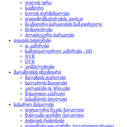
ფულის უჯრა
სასწორი
ხელის ტერმინალები
თვითმომსახურების კიოსკი
მაგნიტური ბარათების წამკითხველი
მონიტორები
პლასტუკური ბარათები
დაცვის სისტემები
ip კამერები
სამეთვალყურეო კამერები - HD
NVR
DVR
კომპლექტები
მაღაზიების ინვენტარი
მაღაზიის თაროები
სალაროს მაგიდები
კალათები & ურიკები
შესაფუთი აპარატი
სასაწყობე სტელაჟი
სახარჯო მასალები
დეტალური ჩეკის ქაღალდი
წებოვანი თერმო ქაღალდი
ბეჭდვის რიბონები
თვითწებვადი თერმო ქაღალდი(ფერადი)