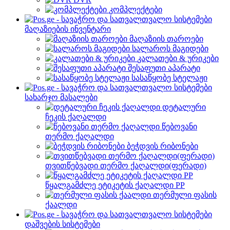
კომპლექტები
მაღაზიების ინვენტარი
მაღაზიის თაროები
სალაროს მაგიდები
კალათები & ურიკები
შესაფუთი აპარატი
სასაწყობე სტელაჟი
სახარჯო მასალები
დეტალური
ჩეკის ქაღალდი
წებოვანი
თერმო ქაღალდი
ბეჭდვის რიბონები
თვითწებვადი თერმო ქაღალდი(ფერადი)
წყალგამძლე ეტიკეტის ქაღალდი PP
თერმული ფასის
ქაალდი
დაშვების სისტემები